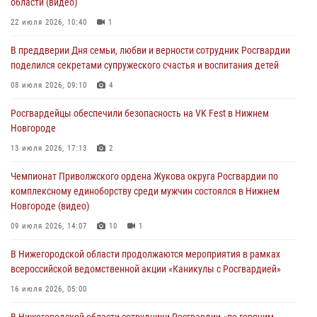
области (видео)
Росгвардейцы обеспечили безопасность на VK Fest в Нижнем
22 июля 2026, 10:40
1
Новгороде
В преддверии Дня семьи, любви и верности сотрудник Росгвардии
13 июля 2026, 17:13
2
поделился секретами супружеского счастья и воспитания детей
Нижегородские росгвардейцы за прошедшую неделю выезжали
08 июля 2026, 09:10
4
более 750 раз по сигналу «тревога»
Росгвардейцы обеспечили безопасность на VK Fest в Нижнем
13 июля 2026, 06:45
Новгороде
Росгвардейцы предотвратили серию краж в Нижнем Новгороде
13 июля 2026, 17:13
2
10 июля 2026, 09:38
Чемпионат Приволжского ордена Жукова округа Росгвардии по
комплексному единоборству среди мужчин состоялся в Нижнем
Новгороде (видео)
09 июля 2026, 14:07
10
1
В Нижегородской области продолжаются мероприятия в рамках
всероссийской ведомственной акции «Каникулы с Росгвардией»
16 июля 2026, 05:00