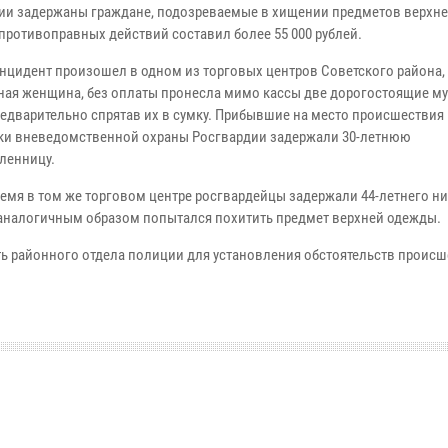
ии задержаны граждане, подозреваемые в хищении предметов верхн
 противоправных действий составил более 55 000 рублей.
нцидент произошел в одном из торговых центров Советского района,
ная женщина, без оплаты пронесла мимо кассы две дорогостоящие м
предварительно спрятав их в сумку. Прибывшие на место происшествия
ки вневедомственной охраны Росгвардии задержали 30-летнюю
ленницу.
ремя в том же торговом центре росгвардейцы задержали 44-летнего н
аналогичным образом попытался похитить предмет верхней одежды.
ь районного отдела полиции для установления обстоятельств происш