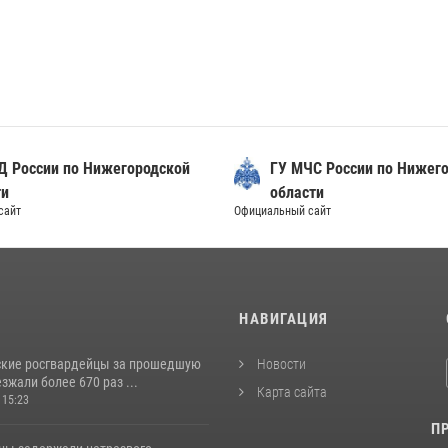
Д России по Нижегородской
ГУ МЧС России по Нижег
ти
области
сайт
Официальный сайт
И
НАВИГАЦИЯ
кие росгвардейцы за прошедшую
Новости
жали более 670 раз ...
Карта сайта
 15:23
П