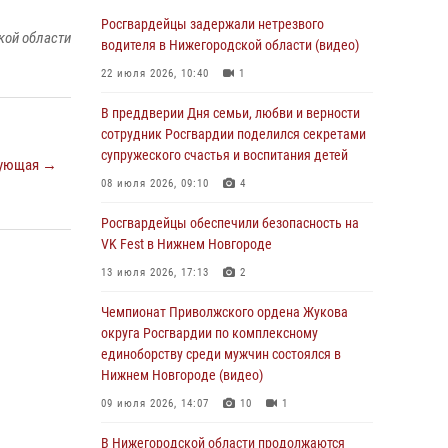
В Нижегородской области сотрудники
Росгвардии «по горячим следам» задержали
Росгвардейцы задержали нетрезвого
кой области
правонарушителя за стрельбу
водителя в Нижегородской области (видео)
17 июля 2026, 05:17
22 июля 2026, 10:40
1
В Нижегородской области продолжаются
В преддверии Дня семьи, любви и верности
мероприятия в рамках всероссийской
сотрудник Росгвардии поделился секретами
ведомственной акции «Каникулы с
супружеского счастья и воспитания детей
ующая →
Росгвардией»
08 июля 2026, 09:10
4
16 июля 2026, 05:00
Росгвардейцы обеспечили безопасность на
Росгвардейцы обеспечили безопасность на
VK Fest в Нижнем Новгороде
VK Fest в Нижнем Новгороде
13 июля 2026, 17:13
2
13 июля 2026, 17:13
2
Чемпионат Приволжского ордена Жукова
Нижегородские росгвардейцы за
округа Росгвардии по комплексному
прошедшую неделю выезжали более 750 раз
единоборству среди мужчин состоялся в
по сигналу «тревога»
Нижнем Новгороде (видео)
13 июля 2026, 06:45
09 июля 2026, 14:07
10
1
Росгвардейцы предотвратили серию краж в
В Нижегородской области продолжаются