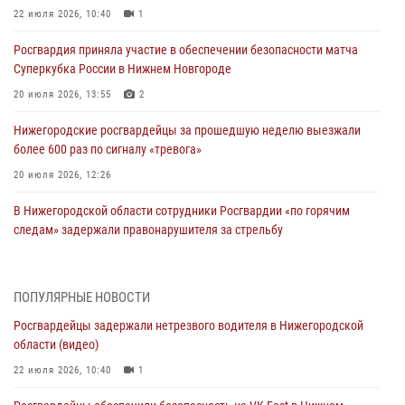
22 июля 2026, 10:40
1
Росгвардия приняла участие в обеспечении безопасности матча
Суперкубка России в Нижнем Новгороде
20 июля 2026, 13:55
2
Нижегородские росгвардейцы за прошедшую неделю выезжали
более 600 раз по сигналу «тревога»
20 июля 2026, 12:26
В Нижегородской области сотрудники Росгвардии «по горячим
следам» задержали правонарушителя за стрельбу
17 июля 2026, 05:17
В Нижегородской области продолжаются мероприятия в рамках
ПОПУЛЯРНЫЕ НОВОСТИ
всероссийской ведомственной акции «Каникулы с Росгвардией»
Росгвардейцы задержали нетрезвого водителя в Нижегородской
16 июля 2026, 05:00
области (видео)
Росгвардейцы обеспечили безопасность на VK Fest в Нижнем
22 июля 2026, 10:40
1
Новгороде