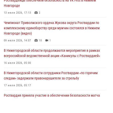
Росгвардейцы обеспечили безопасность на VK Fest в Нижнем
13 июля 2026, 17:13
2
Новгороде
Нижегородские росгвардейцы за прошедшую неделю выезжали
13 июля 2026, 17:13
2
более 750 раз по сигналу «тревога»
Чемпионат Приволжского ордена Жукова округа Росгвардии по
13 июля 2026, 06:45
комплексному единоборству среди мужчин состоялся в Нижнем
Новгороде (видео)
Росгвардейцы предотвратили серию краж в Нижнем Новгороде
09 июля 2026, 14:07
10
1
10 июля 2026, 09:38
В Нижегородской области продолжаются мероприятия в рамках
всероссийской ведомственной акции «Каникулы с Росгвардией»
16 июля 2026, 05:00
В Нижегородской области сотрудники Росгвардии «по горячим
следам» задержали правонарушителя за стрельбу
17 июля 2026, 05:17
Росгвардия приняла участие в обеспечении безопасности матча
Суперкубка России в Нижнем Новгороде
20 июля 2026, 13:55
2