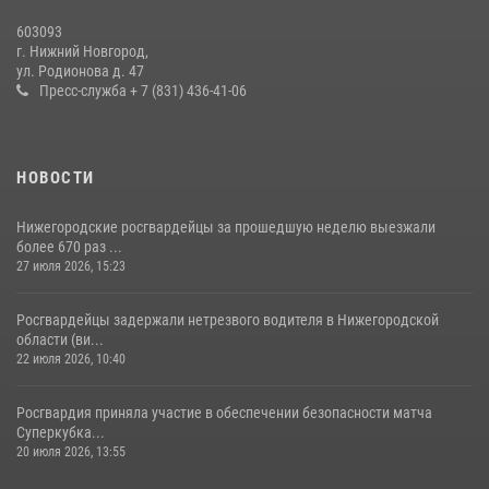
Нижегородские росгвардейцы за прошедшую неделю выезжали
603093
более 600 раз по сигналу «тревога»
г. Нижний Новгород,
ул. Родионова д. 47
20 июля 2026, 12:26
Пресс-служба + 7 (831) 436-41-06
НОВОСТИ
Нижегородские росгвардейцы за прошедшую неделю выезжали
более 670 раз ...
27 июля 2026, 15:23
Росгвардейцы задержали нетрезвого водителя в Нижегородской
области (ви...
22 июля 2026, 10:40
Росгвардия приняла участие в обеспечении безопасности матча
Суперкубка...
20 июля 2026, 13:55