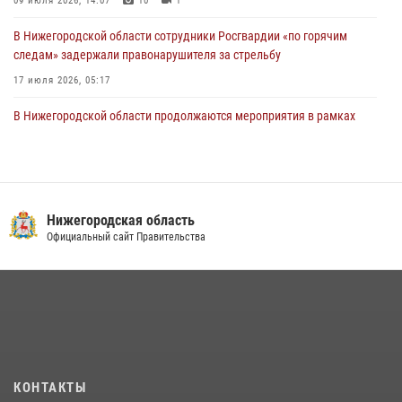
09 июля 2026, 14:07
10
1
В Нижегородской области сотрудники Росгвардии «по горячим
следам» задержали правонарушителя за стрельбу
17 июля 2026, 05:17
В Нижегородской области продолжаются мероприятия в рамках
всероссийской ведомственной акции «Каникулы с Росгвардией»
16 июля 2026, 05:00
Росгвардия приняла участие в обеспечении безопасности матча
Суперкубка России в Нижнем Новгороде
Нижегородская область
Официальный сайт Правительства
20 июля 2026, 13:55
2
Росгвардейцы предотвратили серию краж в Нижнем Новгороде
10 июля 2026, 09:38
В Нижегородской области сотрудники Росгвардии почтили память
святого равноапостольного князя Владимира
28 июля 2026, 15:39
2
КОНТАКТЫ