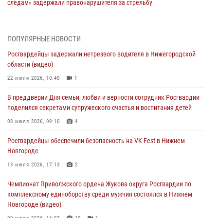
следам» задержали правонарушителя за стрельбу
17 июля 2026, 05:17
В Нижегородской области продолжаются мероприятия в рамках
ПОПУЛЯРНЫЕ НОВОСТИ
всероссийской ведомственной акции «Каникулы с Росгвардией»
Росгвардейцы задержали нетрезвого водителя в Нижегородской
16 июля 2026, 05:00
области (видео)
Росгвардейцы обеспечили безопасность на VK Fest в Нижнем
22 июля 2026, 10:40
1
Новгороде
В преддверии Дня семьи, любви и верности сотрудник Росгвардии
13 июля 2026, 17:13
2
поделился секретами супружеского счастья и воспитания детей
Нижегородские росгвардейцы за прошедшую неделю выезжали
08 июля 2026, 09:10
4
более 750 раз по сигналу «тревога»
Росгвардейцы обеспечили безопасность на VK Fest в Нижнем
13 июля 2026, 06:45
Новгороде
Росгвардейцы предотвратили серию краж в Нижнем Новгороде
13 июля 2026, 17:13
2
10 июля 2026, 09:38
Чемпионат Приволжского ордена Жукова округа Росгвардии по
комплексному единоборству среди мужчин состоялся в Нижнем
Новгороде (видео)