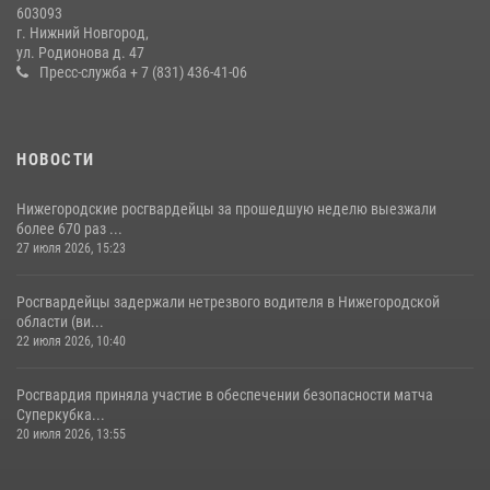
603093
более 600 раз по сигналу «тревога»
г. Нижний Новгород,
ул. Родионова д. 47
20 июля 2026, 12:26
Пресс-служба + 7 (831) 436-41-06
НОВОСТИ
Нижегородские росгвардейцы за прошедшую неделю выезжали
более 670 раз ...
27 июля 2026, 15:23
Росгвардейцы задержали нетрезвого водителя в Нижегородской
области (ви...
22 июля 2026, 10:40
Росгвардия приняла участие в обеспечении безопасности матча
Суперкубка...
20 июля 2026, 13:55