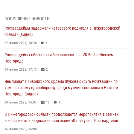
17 июля 2026, 05:17
В Нижегородской области продолжаются мероприятия в рамках
ПОПУЛЯРНЫЕ НОВОСТИ
всероссийской ведомственной акции «Каникулы с Росгвардией»
Росгвардейцы задержали нетрезвого водителя в Нижегородской
16 июля 2026, 05:00
области (видео)
Росгвардейцы обеспечили безопасность на VK Fest в Нижнем
22 июля 2026, 10:40
1
Новгороде
Росгвардейцы обеспечили безопасность на VK Fest в Нижнем
13 июля 2026, 17:13
2
Новгороде
Нижегородские росгвардейцы за прошедшую неделю выезжали
13 июля 2026, 17:13
2
более 750 раз по сигналу «тревога»
Чемпионат Приволжского ордена Жукова округа Росгвардии по
13 июля 2026, 06:45
комплексному единоборству среди мужчин состоялся в Нижнем
Новгороде (видео)
Росгвардейцы предотвратили серию краж в Нижнем Новгороде
09 июля 2026, 14:07
10
1
10 июля 2026, 09:38
В Нижегородской области продолжаются мероприятия в рамках
всероссийской ведомственной акции «Каникулы с Росгвардией»
16 июля 2026, 05:00