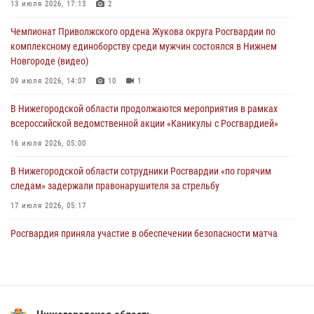
Нижегородские росгвардейцы за прошедшую неделю выезжали
13 июля 2026, 17:13
2
более 750 раз по сигналу «тревога»
Чемпионат Приволжского ордена Жукова округа Росгвардии по
13 июля 2026, 06:45
комплексному единоборству среди мужчин состоялся в Нижнем
Новгороде (видео)
Росгвардейцы предотвратили серию краж в Нижнем Новгороде
09 июля 2026, 14:07
10
1
10 июля 2026, 09:38
В Нижегородской области продолжаются мероприятия в рамках
всероссийской ведомственной акции «Каникулы с Росгвардией»
16 июля 2026, 05:00
В Нижегородской области сотрудники Росгвардии «по горячим
следам» задержали правонарушителя за стрельбу
17 июля 2026, 05:17
Росгвардия приняла участие в обеспечении безопасности матча
Суперкубка России в Нижнем Новгороде
20 июля 2026, 13:55
2
В Нижегородской области сотрудники Росгвардии почтили память
святого равноапостольного князя Владимира