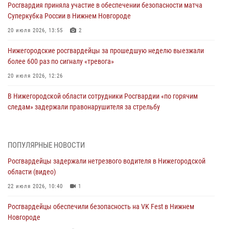
Росгвардия приняла участие в обеспечении безопасности матча
Суперкубка России в Нижнем Новгороде
20 июля 2026, 13:55
2
Нижегородские росгвардейцы за прошедшую неделю выезжали
более 600 раз по сигналу «тревога»
20 июля 2026, 12:26
В Нижегородской области сотрудники Росгвардии «по горячим
следам» задержали правонарушителя за стрельбу
17 июля 2026, 05:17
В Нижегородской области продолжаются мероприятия в рамках
ПОПУЛЯРНЫЕ НОВОСТИ
всероссийской ведомственной акции «Каникулы с Росгвардией»
Росгвардейцы задержали нетрезвого водителя в Нижегородской
16 июля 2026, 05:00
области (видео)
Росгвардейцы обеспечили безопасность на VK Fest в Нижнем
22 июля 2026, 10:40
1
Новгороде
Росгвардейцы обеспечили безопасность на VK Fest в Нижнем
13 июля 2026, 17:13
2
Новгороде