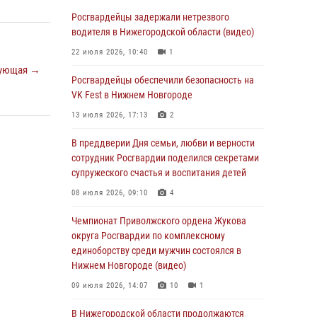
В Нижегородской области сотрудники
Росгвардии «по горячим следам» задержали
Росгвардейцы задержали нетрезвого
правонарушителя за стрельбу
водителя в Нижегородской области (видео)
17 июля 2026, 05:17
22 июля 2026, 10:40
1
ующая →
В Нижегородской области продолжаются
Росгвардейцы обеспечили безопасность на
мероприятия в рамках всероссийской
VK Fest в Нижнем Новгороде
ведомственной акции «Каникулы с
13 июля 2026, 17:13
2
Росгвардией»
В преддверии Дня семьи, любви и верности
16 июля 2026, 05:00
сотрудник Росгвардии поделился секретами
Росгвардейцы обеспечили безопасность на
супружеского счастья и воспитания детей
VK Fest в Нижнем Новгороде
08 июля 2026, 09:10
4
13 июля 2026, 17:13
2
Чемпионат Приволжского ордена Жукова
Нижегородские росгвардейцы за
округа Росгвардии по комплексному
прошедшую неделю выезжали более 750 раз
единоборству среди мужчин состоялся в
по сигналу «тревога»
Нижнем Новгороде (видео)
13 июля 2026, 06:45
09 июля 2026, 14:07
10
1
Росгвардейцы предотвратили серию краж в
В Нижегородской области продолжаются