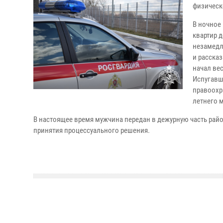
физическ
В ночное
квартир 
незамедл
и расска
начал вес
Испугавш
правоохр
летнего 
В настоящее время мужчина передан в дежурную часть рай
принятия процессуального решения.