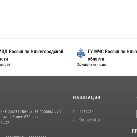
Д России по Нижегородской
ГУ МЧС России по Нижег
ти
области
сайт
Официальный сайт
И
НАВИГАЦИЯ
кие росгвардейцы за прошедшую
Новости
жали более 670 раз ...
Карта сайта
 15:23
П