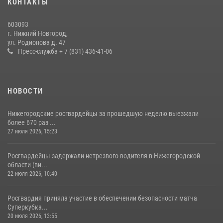
КОНТАКТЫ
праздником
06 июля 2026, 05:03
603093
г. Нижний Новгород,
Нижегородские росгвардейцы за прошедшую неделю выезжали
ул. Родионова д. 47
более 750 раз по сигналу «тревога»
Пресс-служба + 7 (831) 436-41-06
13 июля 2026, 06:45
НОВОСТИ
Нижегородские росгвардейцы за прошедшую неделю выезжали
более 670 раз ...
27 июля 2026, 15:23
Росгвардейцы задержали нетрезвого водителя в Нижегородской
области (ви...
22 июля 2026, 10:40
Росгвардия приняла участие в обеспечении безопасности матча
Суперкубка...
20 июля 2026, 13:55