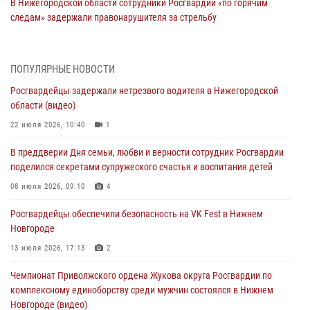
В Нижегородской области сотрудники Росгвардии «по горячим
следам» задержали правонарушителя за стрельбу
17 июля 2026, 05:17
В Нижегородской области продолжаются мероприятия в рамках
ПОПУЛЯРНЫЕ НОВОСТИ
всероссийской ведомственной акции «Каникулы с Росгвардией»
Росгвардейцы задержали нетрезвого водителя в Нижегородской
16 июля 2026, 05:00
области (видео)
Росгвардейцы обеспечили безопасность на VK Fest в Нижнем
22 июля 2026, 10:40
1
Новгороде
В преддверии Дня семьи, любви и верности сотрудник Росгвардии
13 июля 2026, 17:13
2
поделился секретами супружеского счастья и воспитания детей
Нижегородские росгвардейцы за прошедшую неделю выезжали
08 июля 2026, 09:10
4
более 750 раз по сигналу «тревога»
Росгвардейцы обеспечили безопасность на VK Fest в Нижнем
13 июля 2026, 06:45
Новгороде
Росгвардейцы предотвратили серию краж в Нижнем Новгороде
13 июля 2026, 17:13
2
10 июля 2026, 09:38
Чемпионат Приволжского ордена Жукова округа Росгвардии по
комплексному единоборству среди мужчин состоялся в Нижнем
Новгороде (видео)