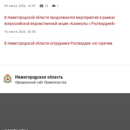
09 июля 2026, 14:07
10
1
В Нижегородской области продолжаются мероприятия в рамках
всероссийской ведомственной акции «Каникулы с Росгвардией»
16 июля 2026, 05:00
В Нижегородской области сотрудники Росгвардии «по горячим
следам» задержали правонарушителя за стрельбу
17 июля 2026, 05:17
Росгвардия приняла участие в обеспечении безопасности матча
Суперкубка России в Нижнем Новгороде
Нижегородская область
Официальный сайт Правительства
20 июля 2026, 13:55
2
Росгвардейцы предотвратили серию краж в Нижнем Новгороде
10 июля 2026, 09:38
Заместитель директора Росгвардии Герой России генерал-
полковник Алексей Кузьменков поздравил специалистов
финансово-экономической службы с профессиональным