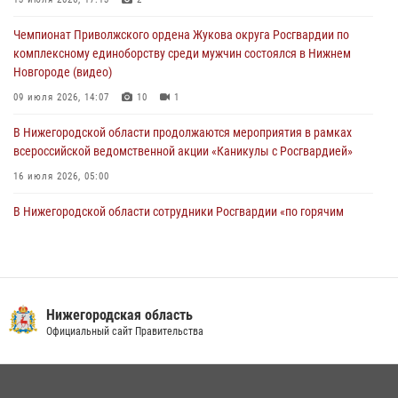
Росгвардейцы предотвратили серию краж в Нижнем Новгороде
10 июля 2026, 09:38
Чемпионат Приволжского ордена Жукова округа Росгвардии по
комплексному единоборству среди мужчин состоялся в Нижнем
Новгороде (видео)
09 июля 2026, 14:07
10
1
В Нижегородской области продолжаются мероприятия в рамках
всероссийской ведомственной акции «Каникулы с Росгвардией»
16 июля 2026, 05:00
В Нижегородской области сотрудники Росгвардии «по горячим
следам» задержали правонарушителя за стрельбу
17 июля 2026, 05:17
Росгвардия приняла участие в обеспечении безопасности матча
Суперкубка России в Нижнем Новгороде
Нижегородская область
Официальный сайт Правительства
20 июля 2026, 13:55
2
Росгвардейцы предотвратили серию краж в Нижнем Новгороде
10 июля 2026, 09:38