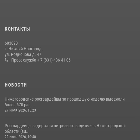
В Нижегородской области сотрудники Росгвардии почтили память
святого равноапостольного князя Владимира
28 июля 2026, 15:39
2
КОНТАКТЫ
Нижегородские росгвардейцы за прошедшую неделю выезжали
603093
более 600 раз по сигналу «тревога»
г. Нижний Новгород,
ул. Родионова д. 47
20 июля 2026, 12:26
Пресс-служба + 7 (831) 436-41-06
НОВОСТИ
Нижегородские росгвардейцы за прошедшую неделю выезжали
более 670 раз ...
27 июля 2026, 15:23
Росгвардейцы задержали нетрезвого водителя в Нижегородской
области (ви...
22 июля 2026, 10:40