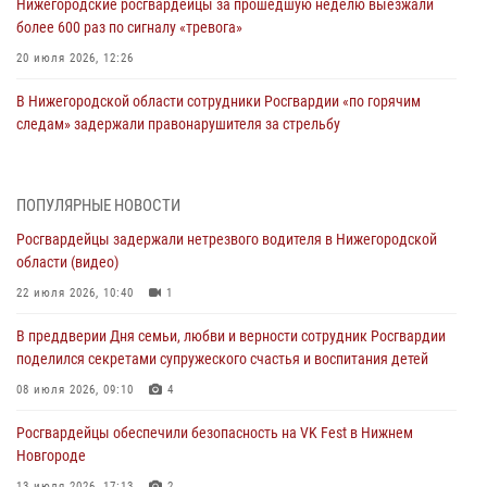
Нижегородские росгвардейцы за прошедшую неделю выезжали
более 600 раз по сигналу «тревога»
20 июля 2026, 12:26
В Нижегородской области сотрудники Росгвардии «по горячим
следам» задержали правонарушителя за стрельбу
17 июля 2026, 05:17
В Нижегородской области продолжаются мероприятия в рамках
ПОПУЛЯРНЫЕ НОВОСТИ
всероссийской ведомственной акции «Каникулы с Росгвардией»
Росгвардейцы задержали нетрезвого водителя в Нижегородской
16 июля 2026, 05:00
области (видео)
Росгвардейцы обеспечили безопасность на VK Fest в Нижнем
22 июля 2026, 10:40
1
Новгороде
В преддверии Дня семьи, любви и верности сотрудник Росгвардии
13 июля 2026, 17:13
2
поделился секретами супружеского счастья и воспитания детей
Нижегородские росгвардейцы за прошедшую неделю выезжали
08 июля 2026, 09:10
4
более 750 раз по сигналу «тревога»
Росгвардейцы обеспечили безопасность на VK Fest в Нижнем
13 июля 2026, 06:45
Новгороде
13 июля 2026, 17:13
2