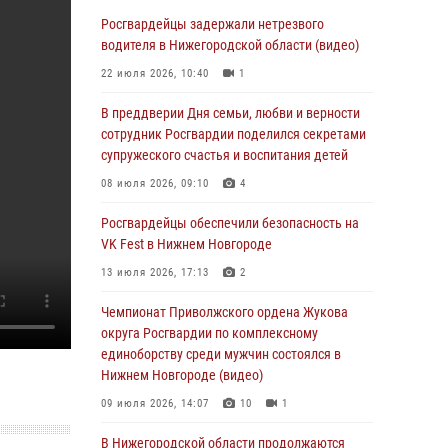
В Нижегородской области сотрудники
Росгвардии «по горячим следам» задержали
Росгвардейцы задержали нетрезвого
правонарушителя за стрельбу
водителя в Нижегородской области (видео)
17 июля 2026, 05:17
22 июля 2026, 10:40
1
В Нижегородской области продолжаются
В преддверии Дня семьи, любви и верности
мероприятия в рамках всероссийской
сотрудник Росгвардии поделился секретами
ведомственной акции «Каникулы с
супружеского счастья и воспитания детей
Росгвардией»
08 июля 2026, 09:10
4
16 июля 2026, 05:00
Росгвардейцы обеспечили безопасность на
Росгвардейцы обеспечили безопасность на
VK Fest в Нижнем Новгороде
VK Fest в Нижнем Новгороде
13 июля 2026, 17:13
2
13 июля 2026, 17:13
2
Чемпионат Приволжского ордена Жукова
Нижегородские росгвардейцы за
округа Росгвардии по комплексному
прошедшую неделю выезжали более 750 раз
единоборству среди мужчин состоялся в
по сигналу «тревога»
Нижнем Новгороде (видео)
13 июля 2026, 06:45
09 июля 2026, 14:07
10
1
Росгвардейцы предотвратили серию краж в
В Нижегородской области продолжаются