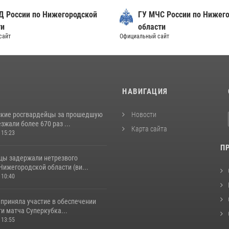
Д России по Нижегородской
ГУ МЧС России по Нижег
ти
области
сайт
Официальный сайт
И
НАВИГАЦИЯ
кие росгвардейцы за прошедшую
Новости
жали более 670 раз ...
Карта сайта
 15:23
П
цы задержали нетрезвого
Нижегородской области (ви...
 10:40
 приняла участие в обеспечении
и матча Суперкубка...
 13:55