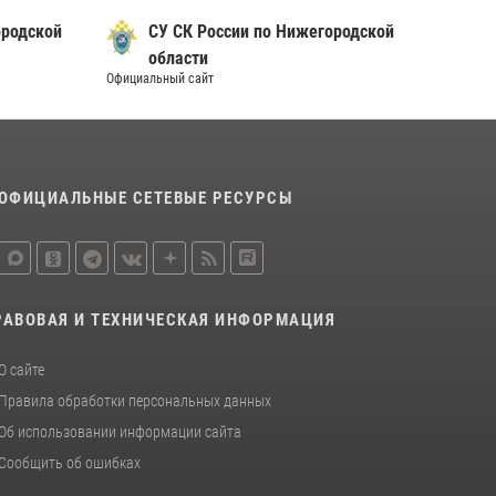
Росгвардии почтили память святого
ородской
СУ СК России по Нижегородской
равноапостольного князя Владимира
области
28 июля 2026, 15:39
2
Официальный сайт
Нижегородские росгвардейцы за
прошедшую неделю выезжали более 600 раз
по сигналу «тревога»
20 июля 2026, 12:26
ОФИЦИАЛЬНЫЕ СЕТЕВЫЕ РЕСУРСЫ
РАВОВАЯ И ТЕХНИЧЕСКАЯ ИНФОРМАЦИЯ
О сайте
Правила обработки персональных данных
Об использовании информации сайта
Сообщить об ошибках