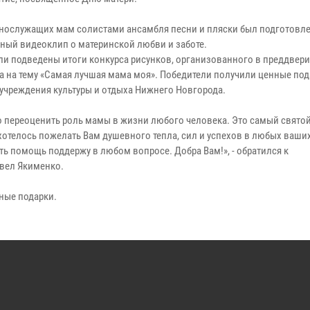
нослужащих мам солистами ансамбля песни и пляски был подготовл
ьный видеоклип о материнской любви и заботе.
ли подведены итоги конкурса рисунков, организованного в преддвер
а на тему «Самая лучшая мама моя». Победители получили ценные под
 учреждения культуры и отдыха Нижнего Новгорода.
о переоценить роль мамы в жизни любого человека. Это самый святой
 хотелось пожелать Вам душевного тепла, сил и успехов в любых ваши
ать помощь поддержу в любом вопросе. Добра Вам!», - обратился к
вел Якименко.
ные подарки.