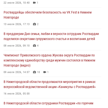
Росгвардейцы обеспечили безопасность на VK Fest в Нижнем
22 июля 2026, 10:40
1
Новгороде
Росгвардейцы обеспечили безопасность на VK Fest в Нижнем
13 июля 2026, 17:13
2
Новгороде
Нижегородские росгвардейцы за прошедшую неделю выезжали
13 июля 2026, 17:13
2
более 750 раз по сигналу «тревога»
В преддверии Дня семьи, любви и верности сотрудник Росгвардии
13 июля 2026, 06:45
поделился секретами супружеского счастья и воспитания детей
Росгвардейцы предотвратили серию краж в Нижнем Новгороде
08 июля 2026, 09:10
4
10 июля 2026, 09:38
Чемпионат Приволжского ордена Жукова округа Росгвардии по
комплексному единоборству среди мужчин состоялся в Нижнем
Новгороде (видео)
09 июля 2026, 14:07
10
1
В Нижегородской области продолжаются мероприятия в рамках
всероссийской ведомственной акции «Каникулы с Росгвардией»
16 июля 2026, 05:00
В Нижегородской области сотрудники Росгвардии «по горячим