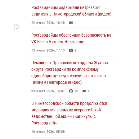
В Нижегородской области сотрудники
Росгвардии «по горячим следам» задержали
Росгвардейцы задержали нетрезвого
правонарушителя за стрельбу
водителя в Нижегородской области (видео)
17 июля 2026, 05:17
22 июля 2026, 10:40
1
В Нижегородской области продолжаются
Росгвардейцы обеспечили безопасность на
мероприятия в рамках всероссийской
VK Fest в Нижнем Новгороде
ведомственной акции «Каникулы с
13 июля 2026, 17:13
2
Росгвардией»
Чемпионат Приволжского ордена Жукова
16 июля 2026, 05:00
округа Росгвардии по комплексному
Росгвардейцы обеспечили безопасность на
единоборству среди мужчин состоялся в
VK Fest в Нижнем Новгороде
Нижнем Новгороде (видео)
13 июля 2026, 17:13
2
09 июля 2026, 14:07
10
1
Нижегородские росгвардейцы за
В Нижегородской области продолжаются
прошедшую неделю выезжали более 750 раз
мероприятия в рамках всероссийской
по сигналу «тревога»
ведомственной акции «Каникулы с
Росгвардией»
13 июля 2026, 06:45
16 июля 2026, 05:00
Росгвардейцы предотвратили серию краж в