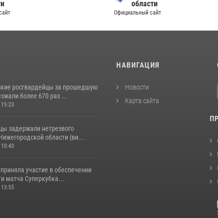
ти
области
сайт
Официальный сайт
И
НАВИГАЦИЯ
кие росгвардейцы за прошедшую
Новости
жали более 670 раз ...
Карта сайта
 15:23
П
цы задержали нетрезвого
Нижегородской области (ви...
 10:40
 приняла участие в обеспечении
и матча Суперкубка...
 13:55