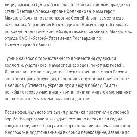
лице директора Дениса Утешева. Почетными гостями праздника
стали Светлана Александровна Солянинова, мама героя
Михаила Солянинова; полковник Сергей Ильин, заместитель
начальника Управления Росгвардии по Нижегородской области
по военно-политической работе; а также сослуживцы Михаила из
отряда ОМОН «Ястреб» Управления Росгвардии по
Нижегородской области.
Турнир начался с торжественного приветствия судейской
коллегии, участников, мамы спецназовца и почетных гостей.
Исполнение гимна и поднятие Государственного флага России
сплотили присутствующих, наполнив их чувством причастности
к великому Отечеству, укрепив дух и веру в победу. Память
погибших героев участники и гости почтили минутой молчания и
возложили цветы к мемориальным доскам.
После официального открытия участники приступили к упорной
борьбе. Беспристрастные судьи неустанно следили за ходом
каждого поединка. Программа соревнований включала силовое
многоборье, подтягивание на высокой перекладине, лазание по