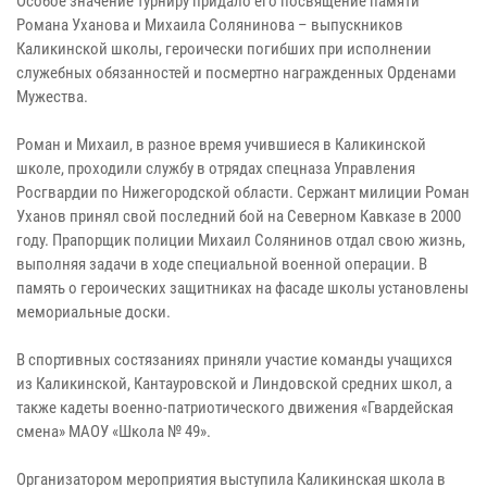
Особое значение турниру придало его посвящение памяти
Романа Уханова и Михаила Солянинова – выпускников
Каликинской школы, героически погибших при исполнении
служебных обязанностей и посмертно награжденных Орденами
Мужества.
Роман и Михаил, в разное время учившиеся в Каликинской
школе, проходили службу в отрядах спецназа Управления
Росгвардии по Нижегородской области. Сержант милиции Роман
Уханов принял свой последний бой на Северном Кавказе в 2000
году. Прапорщик полиции Михаил Солянинов отдал свою жизнь,
выполняя задачи в ходе специальной военной операции. В
память о героических защитниках на фасаде школы установлены
мемориальные доски.
В спортивных состязаниях приняли участие команды учащихся
из Каликинской, Кантауровской и Линдовской средних школ, а
также кадеты военно-патриотического движения «Гвардейская
смена» МАОУ «Школа № 49».
Организатором мероприятия выступила Каликинская школа в