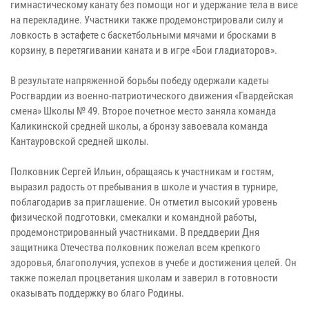
гимнастическому канату без помощи ног и удержание тела в висе
на перекладине. Участники также продемонстрировали силу и
ловкость в эстафете с баскетбольными мячами и бросками в
корзину, в перетягивании каната и в игре «Бои гладиаторов».
В результате напряженной борьбы победу одержали кадеты
Росгвардии из военно-патриотического движения «Гвардейская
смена» Школы № 49. Второе почетное место заняла команда
Каликинской средней школы, а бронзу завоевала команда
Кантауровской средней школы.
Полковник Сергей Ильин, обращаясь к участникам и гостям,
выразил радость от пребывания в школе и участия в турнире,
поблагодарив за приглашение. Он отметил высокий уровень
физической подготовки, смекалки и командной работы,
продемонстрированный участниками. В преддверии Дня
защитника Отечества полковник пожелал всем крепкого
здоровья, благополучия, успехов в учебе и достижения целей. Он
также пожелал процветания школам и заверил в готовности
оказывать поддержку во благо Родины.