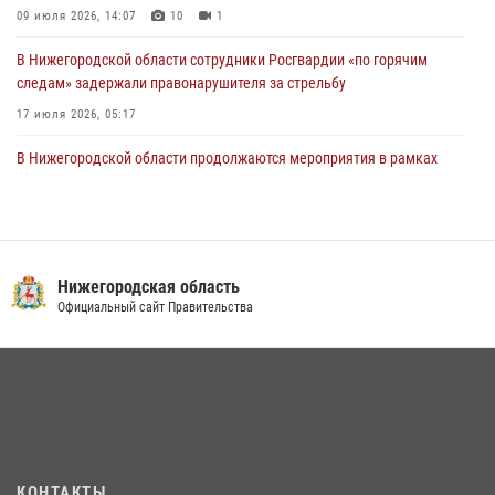
09 июля 2026, 14:07
10
1
В Нижегородской области сотрудники Росгвардии «по горячим
следам» задержали правонарушителя за стрельбу
17 июля 2026, 05:17
В Нижегородской области продолжаются мероприятия в рамках
всероссийской ведомственной акции «Каникулы с Росгвардией»
16 июля 2026, 05:00
Росгвардия приняла участие в обеспечении безопасности матча
Суперкубка России в Нижнем Новгороде
Нижегородская область
Официальный сайт Правительства
20 июля 2026, 13:55
2
Росгвардейцы предотвратили серию краж в Нижнем Новгороде
10 июля 2026, 09:38
В Нижегородской области сотрудники Росгвардии почтили память
святого равноапостольного князя Владимира
28 июля 2026, 15:39
2
КОНТАКТЫ