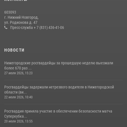
Нижегородские росгвардейцы за прошедшую неделю выезжали
603093
более 600 раз по сигналу «тревога»
г. Нижний Новгород,
ул. Родионова д. 47
20 июля 2026, 12:26
Пресс-служба + 7 (831) 436-41-06
НОВОСТИ
Нижегородские росгвардейцы за прошедшую неделю выезжали
более 670 раз ...
27 июля 2026, 15:23
Росгвардейцы задержали нетрезвого водителя в Нижегородской
области (ви...
22 июля 2026, 10:40
Росгвардия приняла участие в обеспечении безопасности матча
Суперкубка...
20 июля 2026, 13:55