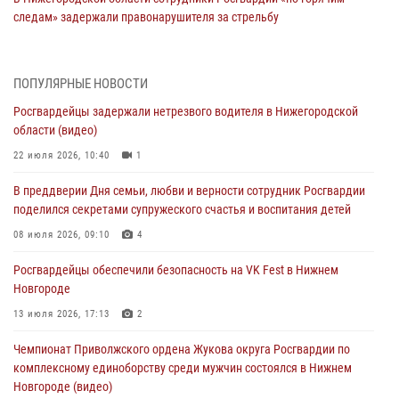
следам» задержали правонарушителя за стрельбу
17 июля 2026, 05:17
В Нижегородской области продолжаются мероприятия в рамках
ПОПУЛЯРНЫЕ НОВОСТИ
всероссийской ведомственной акции «Каникулы с Росгвардией»
Росгвардейцы задержали нетрезвого водителя в Нижегородской
16 июля 2026, 05:00
области (видео)
Росгвардейцы обеспечили безопасность на VK Fest в Нижнем
22 июля 2026, 10:40
1
Новгороде
В преддверии Дня семьи, любви и верности сотрудник Росгвардии
13 июля 2026, 17:13
2
поделился секретами супружеского счастья и воспитания детей
Нижегородские росгвардейцы за прошедшую неделю выезжали
08 июля 2026, 09:10
4
более 750 раз по сигналу «тревога»
Росгвардейцы обеспечили безопасность на VK Fest в Нижнем
13 июля 2026, 06:45
Новгороде
Росгвардейцы предотвратили серию краж в Нижнем Новгороде
13 июля 2026, 17:13
2
10 июля 2026, 09:38
Чемпионат Приволжского ордена Жукова округа Росгвардии по
комплексному единоборству среди мужчин состоялся в Нижнем
Новгороде (видео)