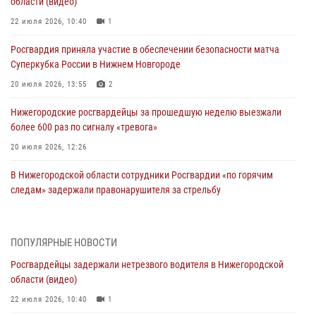
области (видео)
22 июля 2026, 10:40
1
Росгвардия приняла участие в обеспечении безопасности матча
Суперкубка России в Нижнем Новгороде
20 июля 2026, 13:55
2
Нижегородские росгвардейцы за прошедшую неделю выезжали
более 600 раз по сигналу «тревога»
20 июля 2026, 12:26
В Нижегородской области сотрудники Росгвардии «по горячим
следам» задержали правонарушителя за стрельбу
17 июля 2026, 05:17
В Нижегородской области продолжаются мероприятия в рамках
ПОПУЛЯРНЫЕ НОВОСТИ
всероссийской ведомственной акции «Каникулы с Росгвардией»
Росгвардейцы задержали нетрезвого водителя в Нижегородской
16 июля 2026, 05:00
области (видео)
Росгвардейцы обеспечили безопасность на VK Fest в Нижнем
22 июля 2026, 10:40
1
Новгороде