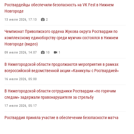
Росгвардейцы обеспечили безопасность на VK Fest в Нижнем
13 июля 2026, 17:13
2
Новгороде
Нижегородские росгвардейцы за прошедшую неделю выезжали
13 июля 2026, 17:13
2
более 750 раз по сигналу «тревога»
Чемпионат Приволжского ордена Жукова округа Росгвардии по
13 июля 2026, 06:45
комплексному единоборству среди мужчин состоялся в Нижнем
Новгороде (видео)
Росгвардейцы предотвратили серию краж в Нижнем Новгороде
09 июля 2026, 14:07
10
1
10 июля 2026, 09:38
В Нижегородской области продолжаются мероприятия в рамках
всероссийской ведомственной акции «Каникулы с Росгвардией»
16 июля 2026, 05:00
В Нижегородской области сотрудники Росгвардии «по горячим
следам» задержали правонарушителя за стрельбу
17 июля 2026, 05:17
Росгвардия приняла участие в обеспечении безопасности матча
Суперкубка России в Нижнем Новгороде
20 июля 2026, 13:55
2