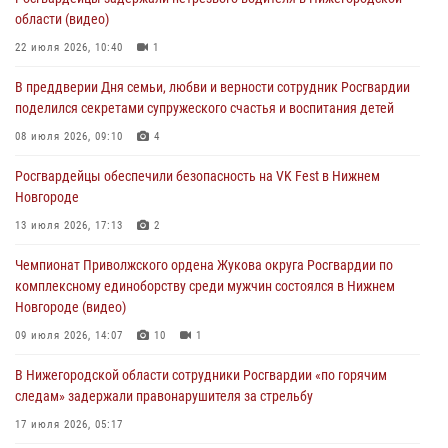
16 июля 2026, 05:00
области (видео)
Росгвардейцы обеспечили безопасность на VK Fest в Нижнем
22 июля 2026, 10:40
1
Новгороде
В преддверии Дня семьи, любви и верности сотрудник Росгвардии
13 июля 2026, 17:13
2
поделился секретами супружеского счастья и воспитания детей
Нижегородские росгвардейцы за прошедшую неделю выезжали
08 июля 2026, 09:10
4
более 750 раз по сигналу «тревога»
Росгвардейцы обеспечили безопасность на VK Fest в Нижнем
13 июля 2026, 06:45
Новгороде
Росгвардейцы предотвратили серию краж в Нижнем Новгороде
13 июля 2026, 17:13
2
10 июля 2026, 09:38
Чемпионат Приволжского ордена Жукова округа Росгвардии по
комплексному единоборству среди мужчин состоялся в Нижнем
Новгороде (видео)
09 июля 2026, 14:07
10
1
В Нижегородской области сотрудники Росгвардии «по горячим
следам» задержали правонарушителя за стрельбу
17 июля 2026, 05:17