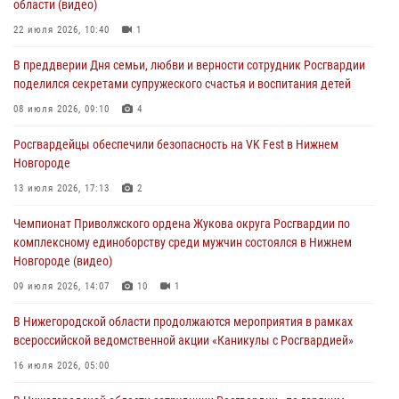
области (видео)
Росгвардейцы обеспечили безопасность на VK Fest в Нижнем
22 июля 2026, 10:40
1
Новгороде
В преддверии Дня семьи, любви и верности сотрудник Росгвардии
13 июля 2026, 17:13
2
поделился секретами супружеского счастья и воспитания детей
Нижегородские росгвардейцы за прошедшую неделю выезжали
08 июля 2026, 09:10
4
более 750 раз по сигналу «тревога»
Росгвардейцы обеспечили безопасность на VK Fest в Нижнем
13 июля 2026, 06:45
Новгороде
Росгвардейцы предотвратили серию краж в Нижнем Новгороде
13 июля 2026, 17:13
2
10 июля 2026, 09:38
Чемпионат Приволжского ордена Жукова округа Росгвардии по
комплексному единоборству среди мужчин состоялся в Нижнем
Новгороде (видео)
09 июля 2026, 14:07
10
1
В Нижегородской области продолжаются мероприятия в рамках
всероссийской ведомственной акции «Каникулы с Росгвардией»
16 июля 2026, 05:00