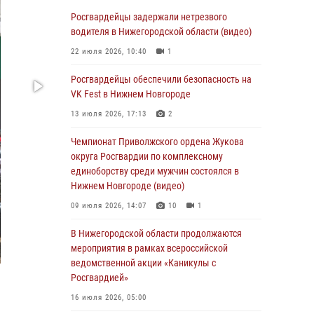
В Нижегородской области сотрудники
Росгвардии «по горячим следам» задержали
Росгвардейцы задержали нетрезвого
правонарушителя за стрельбу
водителя в Нижегородской области (видео)
17 июля 2026, 05:17
22 июля 2026, 10:40
1
В Нижегородской области продолжаются
Росгвардейцы обеспечили безопасность на
мероприятия в рамках всероссийской
VK Fest в Нижнем Новгороде
ведомственной акции «Каникулы с
13 июля 2026, 17:13
2
Росгвардией»
Чемпионат Приволжского ордена Жукова
16 июля 2026, 05:00
округа Росгвардии по комплексному
Росгвардейцы обеспечили безопасность на
единоборству среди мужчин состоялся в
VK Fest в Нижнем Новгороде
Нижнем Новгороде (видео)
13 июля 2026, 17:13
2
09 июля 2026, 14:07
10
1
Нижегородские росгвардейцы за
В Нижегородской области продолжаются
прошедшую неделю выезжали более 750 раз
мероприятия в рамках всероссийской
по сигналу «тревога»
ведомственной акции «Каникулы с
Росгвардией»
13 июля 2026, 06:45
16 июля 2026, 05:00
Росгвардейцы предотвратили серию краж в