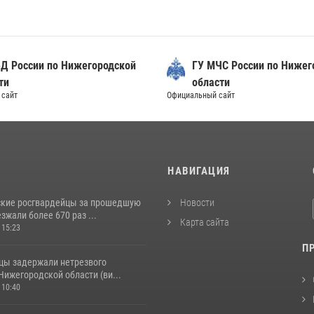
Д России по Нижегородской
ГУ МЧС России по Нижег
ти
области
сайт
Официальный сайт
И
НАВИГАЦИЯ
кие росгвардейцы за прошедшую
Новости
жали более 670 раз ...
Карта сайта
 15:23
П
цы задержали нетрезвого
Нижегородской области (ви...
 10:40