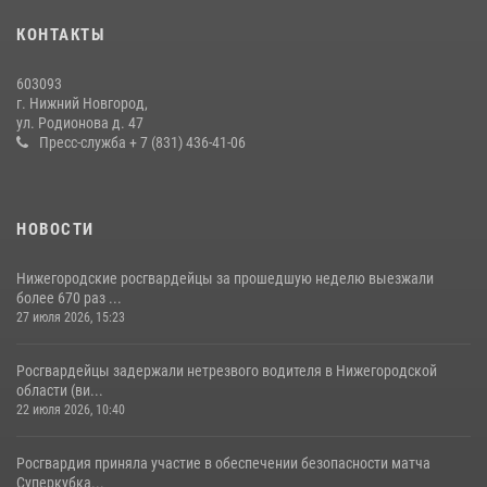
28 июля 2026, 15:39
2
КОНТАКТЫ
Нижегородские росгвардейцы за прошедшую неделю выезжали
603093
более 600 раз по сигналу «тревога»
г. Нижний Новгород,
ул. Родионова д. 47
20 июля 2026, 12:26
Пресс-служба + 7 (831) 436-41-06
НОВОСТИ
Нижегородские росгвардейцы за прошедшую неделю выезжали
более 670 раз ...
27 июля 2026, 15:23
Росгвардейцы задержали нетрезвого водителя в Нижегородской
области (ви...
22 июля 2026, 10:40
Росгвардия приняла участие в обеспечении безопасности матча
Суперкубка...