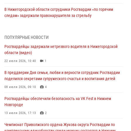
В Нижегородской области сотрудники Росгвардии «по горячим
следам» задержали правонарушителя за стрельбу
17 июля 2026, 05:17
В Нижегородской области продолжаются мероприятия в рамках
ПОПУЛЯРНЫЕ НОВОСТИ
всероссийской ведомственной акции «Каникулы с Росгвардией»
Росгвардейцы задержали нетрезвого водителя в Нижегородской
16 июля 2026, 05:00
области (видео)
Росгвардейцы обеспечили безопасность на VK Fest в Нижнем
22 июля 2026, 10:40
1
Новгороде
В преддверии Дня семьи, любви и верности сотрудник Росгвардии
13 июля 2026, 17:13
2
поделился секретами супружеского счастья и воспитания детей
Нижегородские росгвардейцы за прошедшую неделю выезжали
08 июля 2026, 09:10
4
более 750 раз по сигналу «тревога»
Росгвардейцы обеспечили безопасность на VK Fest в Нижнем
13 июля 2026, 06:45
Новгороде
Росгвардейцы предотвратили серию краж в Нижнем Новгороде
13 июля 2026, 17:13
2
10 июля 2026, 09:38
Чемпионат Приволжского ордена Жукова округа Росгвардии по
комплексному единоборству среди мужчин состоялся в Нижнем