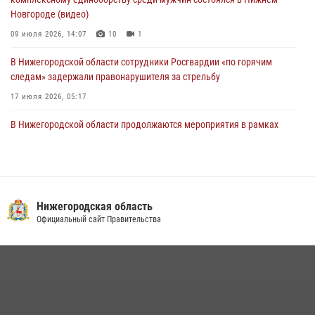
Новгороде (видео)
09 июля 2026, 14:07
10
1
В Нижегородской области сотрудники Росгвардии «по горячим
следам» задержали правонарушителя за стрельбу
17 июля 2026, 05:17
В Нижегородской области продолжаются мероприятия в рамках
всероссийской ведомственной акции «Каникулы с Росгвардией»
16 июля 2026, 05:00
Росгвардия приняла участие в обеспечении безопасности матча
Суперкубка России в Нижнем Новгороде
Нижегородская область
Официальный сайт Правительства
20 июля 2026, 13:55
2
Росгвардейцы предотвратили серию краж в Нижнем Новгороде
10 июля 2026, 09:38
В Нижегородской области сотрудники Росгвардии почтили память
святого равноапостольного князя Владимира