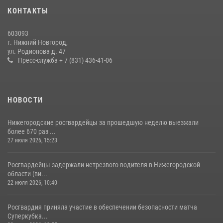
28 июля 2026, 15:39
2
КОНТАКТЫ
Нижегородские росгвардейцы за прошедшую неделю выезжали
603093
более 600 раз по сигналу «тревога»
г. Нижний Новгород,
ул. Родионова д. 47
20 июля 2026, 12:26
Пресс-служба + 7 (831) 436-41-06
НОВОСТИ
Нижегородские росгвардейцы за прошедшую неделю выезжали
более 670 раз ...
27 июля 2026, 15:23
Росгвардейцы задержали нетрезвого водителя в Нижегородской
области (ви...
22 июля 2026, 10:40
Росгвардия приняла участие в обеспечении безопасности матча
Суперкубка...