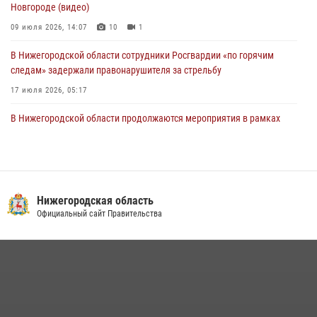
Новгороде (видео)
09 июля 2026, 14:07
10
1
В Нижегородской области сотрудники Росгвардии «по горячим
следам» задержали правонарушителя за стрельбу
17 июля 2026, 05:17
В Нижегородской области продолжаются мероприятия в рамках
всероссийской ведомственной акции «Каникулы с Росгвардией»
16 июля 2026, 05:00
Росгвардия приняла участие в обеспечении безопасности матча
Суперкубка России в Нижнем Новгороде
Нижегородская область
Официальный сайт Правительства
20 июля 2026, 13:55
2
Росгвардейцы предотвратили серию краж в Нижнем Новгороде
10 июля 2026, 09:38
В Нижегородской области сотрудники Росгвардии почтили память
святого равноапостольного князя Владимира