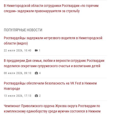
В Нижегородской области сотрудники Росгвардии «по горячим
следам» задержали правонарушителя за стрельбу
17 июля 2026, 05:17
В Нижегородской области продолжаются мероприятия в рамках
ПОПУЛЯРНЫЕ НОВОСТИ
всероссийской ведомственной акции «Каникулы с Росгвардией»
Росгвардейцы задержали нетрезвого водителя в Нижегородской
16 июля 2026, 05:00
области (видео)
Росгвардейцы обеспечили безопасность на VK Fest в Нижнем
22 июля 2026, 10:40
1
Новгороде
В преддверии Дня семьи, любви и верности сотрудник Росгвардии
13 июля 2026, 17:13
2
поделился секретами супружеского счастья и воспитания детей
Нижегородские росгвардейцы за прошедшую неделю выезжали
08 июля 2026, 09:10
4
более 750 раз по сигналу «тревога»
Росгвардейцы обеспечили безопасность на VK Fest в Нижнем
13 июля 2026, 06:45
Новгороде
Росгвардейцы предотвратили серию краж в Нижнем Новгороде
13 июля 2026, 17:13
2
10 июля 2026, 09:38
Чемпионат Приволжского ордена Жукова округа Росгвардии по
комплексному единоборству среди мужчин состоялся в Нижнем