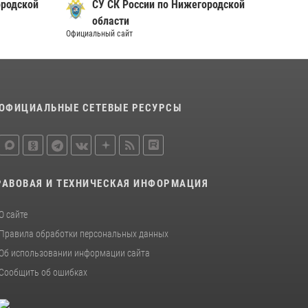
ородской
СУ СК России по Нижегородской
Росгвардии почтили память святого
равноапостольного князя Владимира
области
Официальный сайт
28 июля 2026, 15:39
2
Нижегородские росгвардейцы за
прошедшую неделю выезжали более 600 раз
по сигналу «тревога»
ОФИЦИАЛЬНЫЕ СЕТЕВЫЕ РЕСУРСЫ
20 июля 2026, 12:26
РАВОВАЯ И ТЕХНИЧЕСКАЯ ИНФОРМАЦИЯ
О сайте
Правила обработки персональных данных
Об использовании информации сайта
Сообщить об ошибках