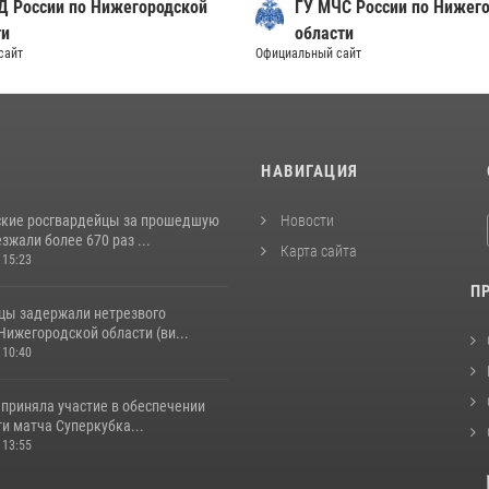
Д России по Нижегородской
ГУ МЧС России по Нижег
ти
области
сайт
Официальный сайт
И
НАВИГАЦИЯ
кие росгвардейцы за прошедшую
Новости
жали более 670 раз ...
Карта сайта
 15:23
П
цы задержали нетрезвого
Нижегородской области (ви...
 10:40
 приняла участие в обеспечении
и матча Суперкубка...
 13:55