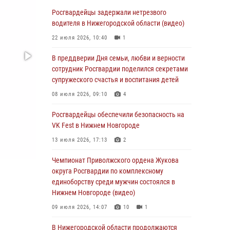
В Нижегородской области сотрудники
Росгвардии «по горячим следам» задержали
Росгвардейцы задержали нетрезвого
правонарушителя за стрельбу
водителя в Нижегородской области (видео)
17 июля 2026, 05:17
22 июля 2026, 10:40
1
В Нижегородской области продолжаются
В преддверии Дня семьи, любви и верности
мероприятия в рамках всероссийской
сотрудник Росгвардии поделился секретами
ведомственной акции «Каникулы с
супружеского счастья и воспитания детей
Росгвардией»
08 июля 2026, 09:10
4
16 июля 2026, 05:00
Росгвардейцы обеспечили безопасность на
Росгвардейцы обеспечили безопасность на
VK Fest в Нижнем Новгороде
VK Fest в Нижнем Новгороде
13 июля 2026, 17:13
2
13 июля 2026, 17:13
2
Чемпионат Приволжского ордена Жукова
Нижегородские росгвардейцы за
округа Росгвардии по комплексному
прошедшую неделю выезжали более 750 раз
единоборству среди мужчин состоялся в
по сигналу «тревога»
Нижнем Новгороде (видео)
13 июля 2026, 06:45
09 июля 2026, 14:07
10
1
Росгвардейцы предотвратили серию краж в
В Нижегородской области продолжаются