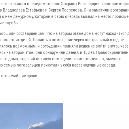
езжал экипаж вневедомственной охраны Росгвардии в составе стар
в Владислава Естафьева и Сергея Поспелова. Они заметили возгорани
 о нем дежурному, который в свою очередь вызвал на место происше
ые службы.
ообщили росгвардейцам, что на втором этаже дома могут находиться 
ннолетних детей. Попасть в помещение через центральный вход не
лялось возможным, и сотрудники приняли решение войти внутрь чере
ь на второй этаж, они обнаружили детей 6 и 15 лет. Правоохранители
ящего дома, старший покинул помещение самостоятельно, вместе с
сю семью погорельцев приютили у себя неравнодушные соседи.
в кратчайшие сроки.