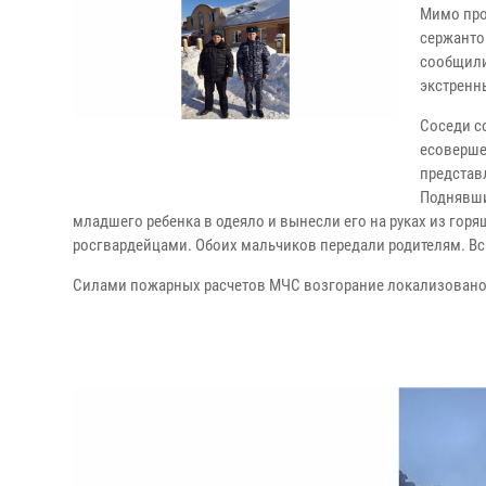
Мимо про
сержанто
сообщили
экстренн
Соседи с
есоверше
представ
Поднявшис
младшего ребенка в одеяло и вынесли его на руках из гор
росгвардейцами. Обоих мальчиков передали родителям. В
Силами пожарных расчетов МЧС возгорание локализовано 