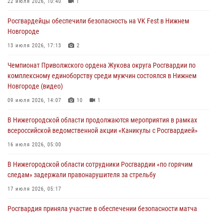
Росгвардейцы обеспечили безопасность на VK Fest в Нижнем
22 июля 2026, 10:40
1
Новгороде
Росгвардейцы обеспечили безопасность на VK Fest в Нижнем
13 июля 2026, 17:13
2
Новгороде
Нижегородские росгвардейцы за прошедшую неделю выезжали
13 июля 2026, 17:13
2
более 750 раз по сигналу «тревога»
Чемпионат Приволжского ордена Жукова округа Росгвардии по
13 июля 2026, 06:45
комплексному единоборству среди мужчин состоялся в Нижнем
Новгороде (видео)
Росгвардейцы предотвратили серию краж в Нижнем Новгороде
09 июля 2026, 14:07
10
1
10 июля 2026, 09:38
В Нижегородской области продолжаются мероприятия в рамках
всероссийской ведомственной акции «Каникулы с Росгвардией»
16 июля 2026, 05:00
В Нижегородской области сотрудники Росгвардии «по горячим
следам» задержали правонарушителя за стрельбу
17 июля 2026, 05:17
Росгвардия приняла участие в обеспечении безопасности матча
Суперкубка России в Нижнем Новгороде