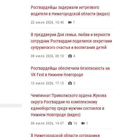
В Нижегородской области сотрудники
Росгвардии «по горячим следам» задержали
Росгвардейцы задержали нетрезвого
правонарушителя за стрельбу
водителя в Нижегородской области (видео)
17 июля 2026, 05:17
22 июля 2026, 10:40
1
В Нижегородской области продолжаются
В преддверии Дня семьи, любви и верности
мероприятия в рамках всероссийской
сотрудник Росгвардии поделился секретами
ведомственной акции «Каникулы с
супружеского счастья и воспитания детей
Росгвардией»
08 июля 2026, 09:10
4
16 июля 2026, 05:00
Росгвардейцы обеспечили безопасность на
Росгвардейцы обеспечили безопасность на
VK Fest в Нижнем Новгороде
VK Fest в Нижнем Новгороде
13 июля 2026, 17:13
2
13 июля 2026, 17:13
2
Чемпионат Приволжского ордена Жукова
Нижегородские росгвардейцы за
округа Росгвардии по комплексному
прошедшую неделю выезжали более 750 раз
единоборству среди мужчин состоялся в
по сигналу «тревога»
Нижнем Новгороде (видео)
13 июля 2026, 06:45
09 июля 2026, 14:07
10
1
Росгвардейцы предотвратили серию краж в
В Нижегородской области сотрудники