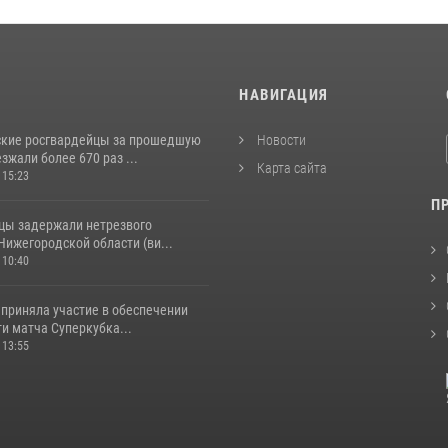
И
НАВИГАЦИЯ
кие росгвардейцы за прошедшую
Новости
жали более 670 раз ...
Карта сайта
 15:23
П
цы задержали нетрезвого
Нижегородской области (ви...
 10:40
 приняла участие в обеспечении
и матча Суперкубка...
 13:55