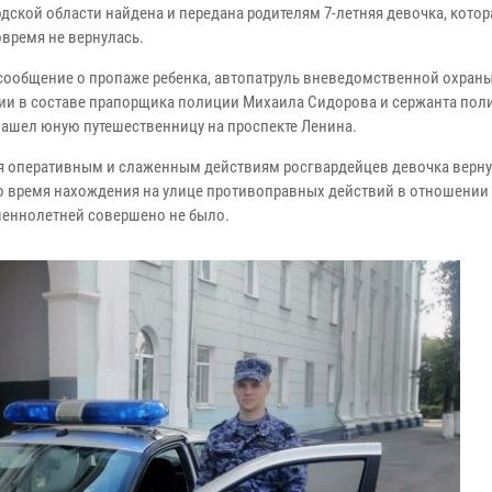
дской области найдена и передана родителям 7-летняя девочка, котор
овремя не вернулась.
сообщение о пропаже ребенка, автопатруль вневедомственной охран
ии в составе прапорщика полиции Михаила Сидорова и сержанта пол
нашел юную путешественницу на проспекте Ленина.
я оперативным и слаженным действиям росгвардейцев девочка верн
о время нахождения на улице противоправных действий в отношении
еннолетней совершено не было.