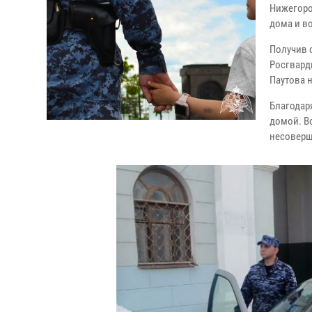
Нижегоро
дома и в
Получив 
Росгвард
Паутова 
Благодар
домой. В
несоверш