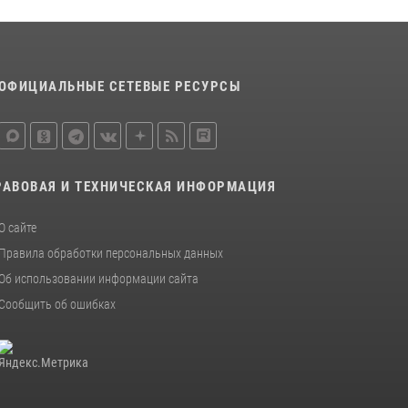
Росгвардии почтили память святого
равноапостольного князя Владимира
28 июля 2026, 15:39
2
ОФИЦИАЛЬНЫЕ СЕТЕВЫЕ РЕСУРСЫ
Нижегородские росгвардейцы за
прошедшую неделю выезжали более 600 раз
по сигналу «тревога»
20 июля 2026, 12:26
РАВОВАЯ И ТЕХНИЧЕСКАЯ ИНФОРМАЦИЯ
О сайте
Правила обработки персональных данных
Об использовании информации сайта
Сообщить об ошибках