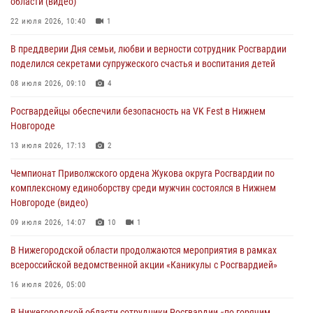
области (видео)
Росгвардейцы обеспечили безопасность на VK Fest в Нижнем
22 июля 2026, 10:40
1
Новгороде
В преддверии Дня семьи, любви и верности сотрудник Росгвардии
13 июля 2026, 17:13
2
поделился секретами супружеского счастья и воспитания детей
Нижегородские росгвардейцы за прошедшую неделю выезжали
08 июля 2026, 09:10
4
более 750 раз по сигналу «тревога»
Росгвардейцы обеспечили безопасность на VK Fest в Нижнем
13 июля 2026, 06:45
Новгороде
Росгвардейцы предотвратили серию краж в Нижнем Новгороде
13 июля 2026, 17:13
2
10 июля 2026, 09:38
Чемпионат Приволжского ордена Жукова округа Росгвардии по
комплексному единоборству среди мужчин состоялся в Нижнем
Новгороде (видео)
09 июля 2026, 14:07
10
1
В Нижегородской области продолжаются мероприятия в рамках
всероссийской ведомственной акции «Каникулы с Росгвардией»
16 июля 2026, 05:00
В Нижегородской области сотрудники Росгвардии «по горячим