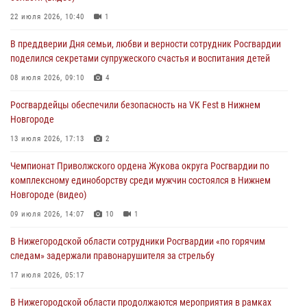
Росгвардейцы обеспечили безопасность на VK Fest в Нижнем
22 июля 2026, 10:40
1
Новгороде
В преддверии Дня семьи, любви и верности сотрудник Росгвардии
13 июля 2026, 17:13
2
поделился секретами супружеского счастья и воспитания детей
Нижегородские росгвардейцы за прошедшую неделю выезжали
08 июля 2026, 09:10
4
более 750 раз по сигналу «тревога»
Росгвардейцы обеспечили безопасность на VK Fest в Нижнем
13 июля 2026, 06:45
Новгороде
Росгвардейцы предотвратили серию краж в Нижнем Новгороде
13 июля 2026, 17:13
2
10 июля 2026, 09:38
Чемпионат Приволжского ордена Жукова округа Росгвардии по
комплексному единоборству среди мужчин состоялся в Нижнем
Новгороде (видео)
09 июля 2026, 14:07
10
1
В Нижегородской области сотрудники Росгвардии «по горячим
следам» задержали правонарушителя за стрельбу
17 июля 2026, 05:17
В Нижегородской области продолжаются мероприятия в рамках