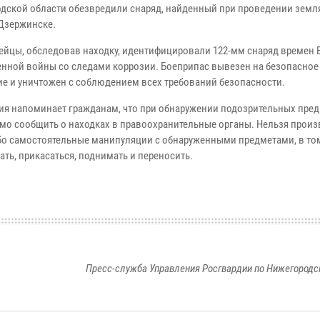
дской области обезвредили снаряд, найденный при проведении земл
 Дзержинске.
ейцы, обследовав находку, идентифицировали 122-мм снаряд времен 
енной войны со следами коррозии. Боеприпас вывезен на безопасное
ие и уничтожен с соблюдением всех требований безопасности.
ия напоминает гражданам, что при обнаружении подозрительных пре
мо сообщить о находках в правоохранительные органы. Нельзя произ
бо самостоятельные манипуляции с обнаруженными предметами, в то
ть, прикасаться, поднимать и переносить.
Пресс-служба Управления Росгвардии по Нижегородс