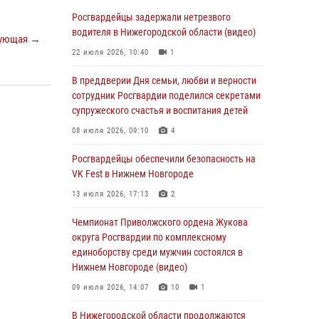
В Нижегородской области сотрудники
Росгвардии «по горячим следам» задержали
Росгвардейцы задержали нетрезвого
правонарушителя за стрельбу
водителя в Нижегородской области (видео)
ующая →
17 июля 2026, 05:17
22 июля 2026, 10:40
1
В Нижегородской области продолжаются
В преддверии Дня семьи, любви и верности
мероприятия в рамках всероссийской
сотрудник Росгвардии поделился секретами
ведомственной акции «Каникулы с
супружеского счастья и воспитания детей
Росгвардией»
08 июля 2026, 09:10
4
16 июля 2026, 05:00
Росгвардейцы обеспечили безопасность на
Росгвардейцы обеспечили безопасность на
VK Fest в Нижнем Новгороде
VK Fest в Нижнем Новгороде
13 июля 2026, 17:13
2
13 июля 2026, 17:13
2
Чемпионат Приволжского ордена Жукова
Нижегородские росгвардейцы за
округа Росгвардии по комплексному
прошедшую неделю выезжали более 750 раз
единоборству среди мужчин состоялся в
по сигналу «тревога»
Нижнем Новгороде (видео)
13 июля 2026, 06:45
09 июля 2026, 14:07
10
1
Росгвардейцы предотвратили серию краж в
В Нижегородской области продолжаются