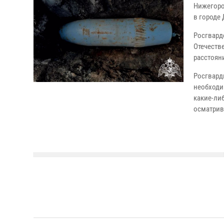
Нижегоро
в городе
Росгвард
Отечеств
расстоян
Росгвард
необходи
какие-ли
осматрива