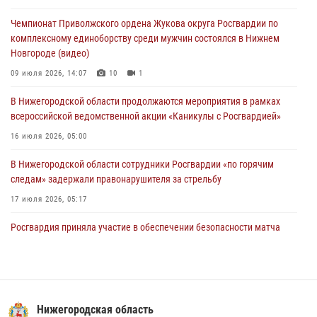
более 750 раз по сигналу «тревога»
Чемпионат Приволжского ордена Жукова округа Росгвардии по
13 июля 2026, 06:45
комплексному единоборству среди мужчин состоялся в Нижнем
Новгороде (видео)
Росгвардейцы предотвратили серию краж в Нижнем Новгороде
09 июля 2026, 14:07
10
1
10 июля 2026, 09:38
В Нижегородской области продолжаются мероприятия в рамках
всероссийской ведомственной акции «Каникулы с Росгвардией»
16 июля 2026, 05:00
В Нижегородской области сотрудники Росгвардии «по горячим
следам» задержали правонарушителя за стрельбу
17 июля 2026, 05:17
Росгвардия приняла участие в обеспечении безопасности матча
Суперкубка России в Нижнем Новгороде
20 июля 2026, 13:55
2
В Нижегородской области сотрудники Росгвардии почтили память
святого равноапостольного князя Владимира
Нижегородская область