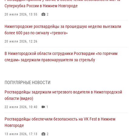
Суперкубка России в Нижнем Новгороде
20 июля 2026, 13:55
2
Нижегородские росгвардейцы за прошедшую неделю выезжали
более 600 раз по сигналу «тревога»
20 июля 2026, 12:26
В Нижегородской области сотрудники Росгвардии «по горячим
следам» задержали правонарушителя за стрельбу
17 июля 2026, 05:17
В Нижегородской области продолжаются мероприятия в рамках
ПОПУЛЯРНЫЕ НОВОСТИ
всероссийской ведомственной акции «Каникулы с Росгвардией»
Росгвардейцы задержали нетрезвого водителя в Нижегородской
16 июля 2026, 05:00
области (видео)
Росгвардейцы обеспечили безопасность на VK Fest в Нижнем
22 июля 2026, 10:40
1
Новгороде
Росгвардейцы обеспечили безопасность на VK Fest в Нижнем
13 июля 2026, 17:13
2
Новгороде
Нижегородские росгвардейцы за прошедшую неделю выезжали
13 июля 2026, 17:13
2