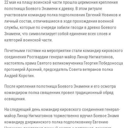
22 мая на плацу воинской части прошла церемония крепления
полотнища Боевого Знамени к древку. В этом ритуале
участвовали командир полка подполковник Евгений Новиков и
личный состав, отличившиеся в ходе прохождения военной
службы, которые по очереди забили гвозди в древко Боевого
Знамени, что символизирует собой единение всех слоев и
категорий воинской части.
Почетными гостями на мероприятии стали командир кировского
соединения Росгвардии генерал-майор Линар Нигматзянов,
настоятель храма Святого великомученика Георгия Победоносца
протоиерей Арсений, председатель Совета ветеранов полка
Андрей Коротин.
После крепления полотнища Боевого Знамени и его осмотра
командиром полка священник провел традиционный обряд
освящения.
На следующий день командир кировского соединения генерал-
майор Линар Нигматзянов торжественно вручил Боевое Знамя
командиру дзержинского полка подполковнику Евгению