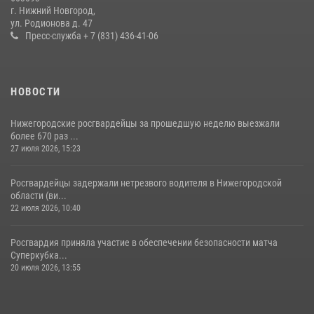
более 600 раз по сигналу «тревога»
г. Нижний Новгород,
ул. Родионова д. 47
20 июля 2026, 12:26
Пресс-служба + 7 (831) 436-41-06
НОВОСТИ
Нижегородские росгвардейцы за прошедшую неделю выезжали
более 670 раз ...
27 июля 2026, 15:23
Росгвардейцы задержали нетрезвого водителя в Нижегородской
области (ви...
22 июля 2026, 10:40
Росгвардия приняла участие в обеспечении безопасности матча
Суперкубка...
20 июля 2026, 13:55