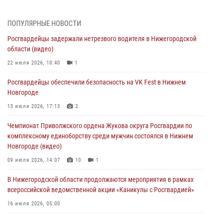
17 июля 2026, 05:17
В Нижегородской области продолжаются мероприятия в рамках
ПОПУЛЯРНЫЕ НОВОСТИ
всероссийской ведомственной акции «Каникулы с Росгвардией»
Росгвардейцы задержали нетрезвого водителя в Нижегородской
16 июля 2026, 05:00
области (видео)
Росгвардейцы обеспечили безопасность на VK Fest в Нижнем
22 июля 2026, 10:40
1
Новгороде
Росгвардейцы обеспечили безопасность на VK Fest в Нижнем
13 июля 2026, 17:13
2
Новгороде
Нижегородские росгвардейцы за прошедшую неделю выезжали
13 июля 2026, 17:13
2
более 750 раз по сигналу «тревога»
Чемпионат Приволжского ордена Жукова округа Росгвардии по
13 июля 2026, 06:45
комплексному единоборству среди мужчин состоялся в Нижнем
Новгороде (видео)
Росгвардейцы предотвратили серию краж в Нижнем Новгороде
09 июля 2026, 14:07
10
1
10 июля 2026, 09:38
В Нижегородской области продолжаются мероприятия в рамках
всероссийской ведомственной акции «Каникулы с Росгвардией»
16 июля 2026, 05:00