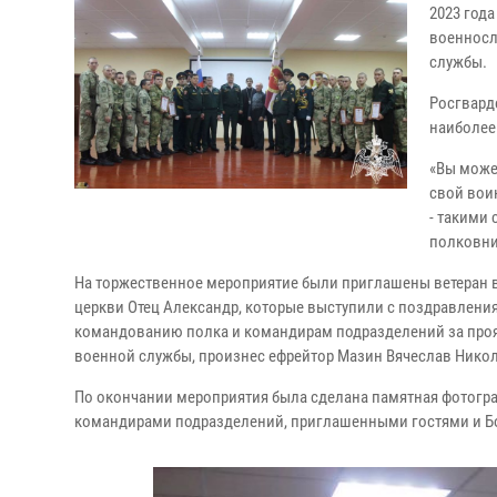
2023 год
военносл
службы.
Росгвард
наиболее
«Вы може
свой вои
- такими
полковни
На торжественное мероприятие были приглашены ветеран в
церкви Отец Александр, которые выступили с поздравлени
командованию полка и командирам подразделений за проя
военной службы, произнес ефрейтор Мазин Вячеслав Нико
По окончании мероприятия была сделана памятная фотогр
командирами подразделений, приглашенными гостями и Б