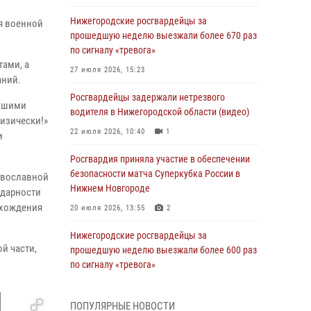
Нижегородские росгвардейцы за
я военной
прошедшую неделю выезжали более 670 раз
по сигналу «тревога»
ами, а
27 июля 2026, 15:23
аний.
Росгвардейцы задержали нетрезвого
ившими
водителя в Нижегородской области (видео)
физически!»
22 июля 2026, 10:40
1
и
Росгвардия приняла участие в обеспечении
безопасности матча Суперкубка России в
авославной
Нижнем Новгороде
одарности
охождения
20 июля 2026, 13:55
2
Нижегородские росгвардейцы за
й части,
прошедшую неделю выезжали более 600 раз
по сигналу «тревога»
20 июля 2026, 12:26
ПОПУЛЯРНЫЕ НОВОСТИ