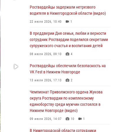
В Нижегородской области сотрудники
Росгвардии «по горячим следам» задержали
Росгвардейцы задержали нетрезвого
правонарушителя за стрельбу
водителя в Нижегородской области (видео)
17 июля 2026, 05:17
22 июля 2026, 10:40
1
В Нижегородской области продолжаются
В преддверии Дня семьи, любви и верности
мероприятия в рамках всероссийской
сотрудник Росгвардии поделился секретами
ведомственной акции «Каникулы с
супружеского счастья и воспитания детей
Росгвардией»
08 июля 2026, 09:10
4
16 июля 2026, 05:00
Росгвардейцы обеспечили безопасность на
Росгвардейцы обеспечили безопасность на
VK Fest в Нижнем Новгороде
VK Fest в Нижнем Новгороде
13 июля 2026, 17:13
2
13 июля 2026, 17:13
2
Чемпионат Приволжского ордена Жукова
Нижегородские росгвардейцы за
округа Росгвардии по комплексному
прошедшую неделю выезжали более 750 раз
единоборству среди мужчин состоялся в
по сигналу «тревога»
Нижнем Новгороде (видео)
13 июля 2026, 06:45
09 июля 2026, 14:07
10
1
Росгвардейцы предотвратили серию краж в
В Нижегородской области сотрудники