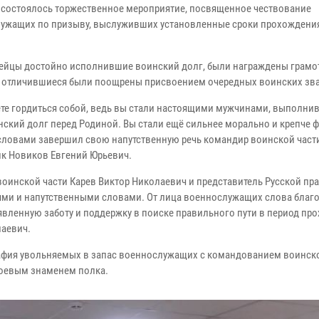
а состоялось торжественное мероприятие, посвященное чествование
ужащих по призыву, выслуживших установленные сроки прохождени
ейцы достойно исполнившие воинский долг, были награждены грамот
 отличившиеся были поощрены присвоением очередных воинских зв
те гордиться собой, ведь вы стали настоящими мужчинами, выполн
нский долг перед Родиной. Вы стали ещё сильнее морально и крепче 
 словами завершил свою напутственную речь командир воинской част
к Новиков Евгений Юрьевич.
оинской части Карев Виктор Николаевич и представитель Русской пр
ями и напутственными словами. От лица военнослужащих слова благ
вленную заботу и поддержку в поиске правильного пути в период пр
лаевич.
афия увольняемых в запас военнослужащих с командованием воинско
оевым знаменем полка.