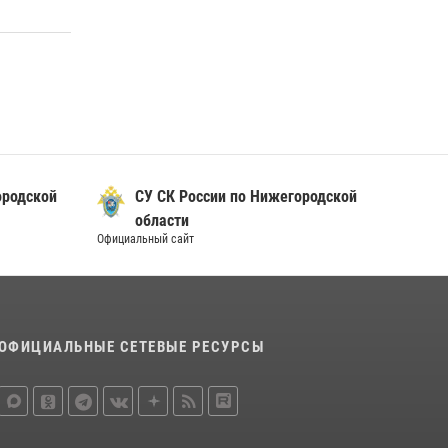
Росгвардии почтили память святого
равноапостольного князя Владимира
28 июля 2026, 15:39
2
Нижегородские росгвардейцы за
прошедшую неделю выезжали более 750 раз
по сигналу «тревога»
13 июля 2026, 06:45
ородской
СУ СК России по Нижегородской
области
Официальный сайт
ОФИЦИАЛЬНЫЕ СЕТЕВЫЕ РЕСУРСЫ