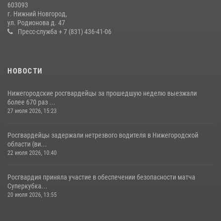
603093
более 600 раз по сигналу «тревога»
г. Нижний Новгород,
ул. Родионова д. 47
20 июля 2026, 12:26
Пресс-служба + 7 (831) 436-41-06
НОВОСТИ
Нижегородские росгвардейцы за прошедшую неделю выезжали
более 670 раз ...
27 июля 2026, 15:23
Росгвардейцы задержали нетрезвого водителя в Нижегородской
области (ви...
22 июля 2026, 10:40
Росгвардия приняла участие в обеспечении безопасности матча
Суперкубка...
20 июля 2026, 13:55