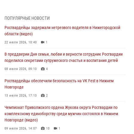
17 июля 2026, 05:17
В Нижегородской области продолжаются мероприятия в рамках
ПОПУЛЯРНЫЕ НОВОСТИ
всероссийской ведомственной акции «Каникулы с Росгвардией»
Росгвардейцы задержали нетрезвого водителя в Нижегородской
16 июля 2026, 05:00
области (видео)
Росгвардейцы обеспечили безопасность на VK Fest в Нижнем
22 июля 2026, 10:40
1
Новгороде
В преддверии Дня семьи, любви и верности сотрудник Росгвардии
13 июля 2026, 17:13
2
поделился секретами супружеского счастья и воспитания детей
Нижегородские росгвардейцы за прошедшую неделю выезжали
08 июля 2026, 09:10
4
более 750 раз по сигналу «тревога»
Росгвардейцы обеспечили безопасность на VK Fest в Нижнем
13 июля 2026, 06:45
Новгороде
Росгвардейцы предотвратили серию краж в Нижнем Новгороде
13 июля 2026, 17:13
2
10 июля 2026, 09:38
Чемпионат Приволжского ордена Жукова округа Росгвардии по
комплексному единоборству среди мужчин состоялся в Нижнем
Новгороде (видео)
09 июля 2026, 14:07
10
1