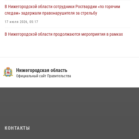
В Нижегородской области сотрудники Росгвардии «по горячим
следам» задержали правонарушителя за стрельбу
17 июля 2026, 05:17
В Нижегородской области продолжаются мероприятия в рамках
всероссийской ведомственной акции «Каникулы с Росгвардией»
16 июля 2026, 05:00
Росгвардия приняла участие в обеспечении безопасности матча
Суперкубка России в Нижнем Новгороде
Нижегородская область
Официальный сайт Правительства
20 июля 2026, 13:55
2
Росгвардейцы предотвратили серию краж в Нижнем Новгороде
10 июля 2026, 09:38
В Нижегородской области сотрудники Росгвардии почтили память
святого равноапостольного князя Владимира
28 июля 2026, 15:39
2
КОНТАКТЫ
Нижегородские росгвардейцы за прошедшую неделю выезжали