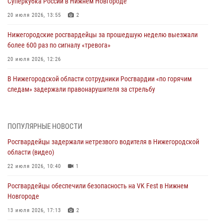
Суперкубка России в Нижнем Новгороде
20 июля 2026, 13:55
2
Нижегородские росгвардейцы за прошедшую неделю выезжали
более 600 раз по сигналу «тревога»
20 июля 2026, 12:26
В Нижегородской области сотрудники Росгвардии «по горячим
следам» задержали правонарушителя за стрельбу
17 июля 2026, 05:17
В Нижегородской области продолжаются мероприятия в рамках
ПОПУЛЯРНЫЕ НОВОСТИ
всероссийской ведомственной акции «Каникулы с Росгвардией»
Росгвардейцы задержали нетрезвого водителя в Нижегородской
16 июля 2026, 05:00
области (видео)
Росгвардейцы обеспечили безопасность на VK Fest в Нижнем
22 июля 2026, 10:40
1
Новгороде
Росгвардейцы обеспечили безопасность на VK Fest в Нижнем
13 июля 2026, 17:13
2
Новгороде
Нижегородские росгвардейцы за прошедшую неделю выезжали
13 июля 2026, 17:13
2
более 750 раз по сигналу «тревога»