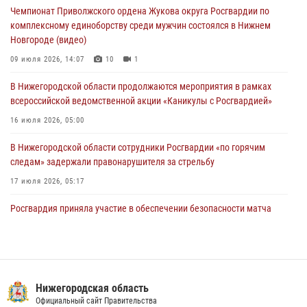
Чемпионат Приволжского ордена Жукова округа Росгвардии по
13 июля 2026, 06:45
комплексному единоборству среди мужчин состоялся в Нижнем
Новгороде (видео)
Росгвардейцы предотвратили серию краж в Нижнем Новгороде
09 июля 2026, 14:07
10
1
10 июля 2026, 09:38
В Нижегородской области продолжаются мероприятия в рамках
всероссийской ведомственной акции «Каникулы с Росгвардией»
16 июля 2026, 05:00
В Нижегородской области сотрудники Росгвардии «по горячим
следам» задержали правонарушителя за стрельбу
17 июля 2026, 05:17
Росгвардия приняла участие в обеспечении безопасности матча
Суперкубка России в Нижнем Новгороде
20 июля 2026, 13:55
2
В Нижегородской области сотрудники Росгвардии почтили память
святого равноапостольного князя Владимира
Нижегородская область
Официальный сайт Правительства
28 июля 2026, 15:39
2