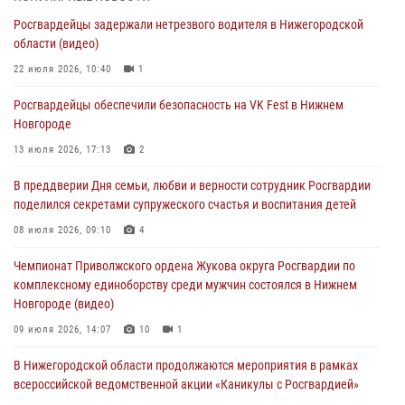
всероссийской ведомственной акции «Каникулы с Росгвардией»
Росгвардейцы задержали нетрезвого водителя в Нижегородской
16 июля 2026, 05:00
области (видео)
Росгвардейцы обеспечили безопасность на VK Fest в Нижнем
22 июля 2026, 10:40
1
Новгороде
Росгвардейцы обеспечили безопасность на VK Fest в Нижнем
13 июля 2026, 17:13
2
Новгороде
Нижегородские росгвардейцы за прошедшую неделю выезжали
13 июля 2026, 17:13
2
более 750 раз по сигналу «тревога»
В преддверии Дня семьи, любви и верности сотрудник Росгвардии
13 июля 2026, 06:45
поделился секретами супружеского счастья и воспитания детей
Росгвардейцы предотвратили серию краж в Нижнем Новгороде
08 июля 2026, 09:10
4
10 июля 2026, 09:38
Чемпионат Приволжского ордена Жукова округа Росгвардии по
комплексному единоборству среди мужчин состоялся в Нижнем
Новгороде (видео)
09 июля 2026, 14:07
10
1
В Нижегородской области продолжаются мероприятия в рамках
всероссийской ведомственной акции «Каникулы с Росгвардией»