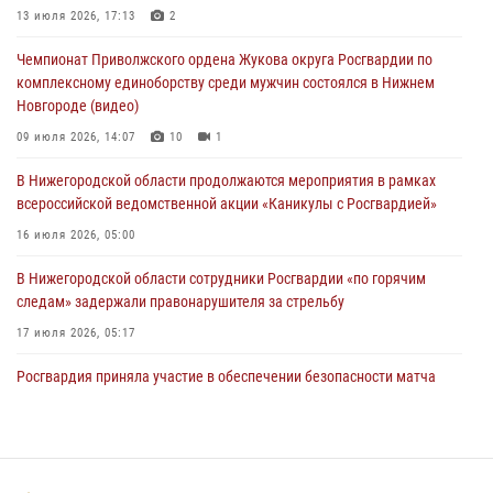
Нижегородские росгвардейцы за прошедшую неделю выезжали
13 июля 2026, 17:13
2
более 750 раз по сигналу «тревога»
Чемпионат Приволжского ордена Жукова округа Росгвардии по
13 июля 2026, 06:45
комплексному единоборству среди мужчин состоялся в Нижнем
Новгороде (видео)
Росгвардейцы предотвратили серию краж в Нижнем Новгороде
09 июля 2026, 14:07
10
1
10 июля 2026, 09:38
В Нижегородской области продолжаются мероприятия в рамках
всероссийской ведомственной акции «Каникулы с Росгвардией»
16 июля 2026, 05:00
В Нижегородской области сотрудники Росгвардии «по горячим
следам» задержали правонарушителя за стрельбу
17 июля 2026, 05:17
Росгвардия приняла участие в обеспечении безопасности матча
Суперкубка России в Нижнем Новгороде
20 июля 2026, 13:55
2
В Нижегородской области сотрудники Росгвардии почтили память