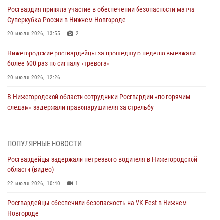
Росгвардия приняла участие в обеспечении безопасности матча
Суперкубка России в Нижнем Новгороде
20 июля 2026, 13:55
2
Нижегородские росгвардейцы за прошедшую неделю выезжали
более 600 раз по сигналу «тревога»
20 июля 2026, 12:26
В Нижегородской области сотрудники Росгвардии «по горячим
следам» задержали правонарушителя за стрельбу
17 июля 2026, 05:17
В Нижегородской области продолжаются мероприятия в рамках
ПОПУЛЯРНЫЕ НОВОСТИ
всероссийской ведомственной акции «Каникулы с Росгвардией»
Росгвардейцы задержали нетрезвого водителя в Нижегородской
16 июля 2026, 05:00
области (видео)
Росгвардейцы обеспечили безопасность на VK Fest в Нижнем
22 июля 2026, 10:40
1
Новгороде
Росгвардейцы обеспечили безопасность на VK Fest в Нижнем
13 июля 2026, 17:13
2
Новгороде