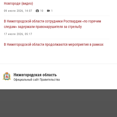
Новгороде (видео)
09 июля 2026, 14:07
10
1
В Нижегородской области сотрудники Росгвардии «по горячим
следам» задержали правонарушителя за стрельбу
17 июля 2026, 05:17
В Нижегородской области продолжаются мероприятия в рамках
всероссийской ведомственной акции «Каникулы с Росгвардией»
16 июля 2026, 05:00
Росгвардия приняла участие в обеспечении безопасности матча
Суперкубка России в Нижнем Новгороде
Нижегородская область
Официальный сайт Правительства
20 июля 2026, 13:55
2
Росгвардейцы предотвратили серию краж в Нижнем Новгороде
10 июля 2026, 09:38
В Нижегородской области сотрудники Росгвардии почтили память
святого равноапостольного князя Владимира