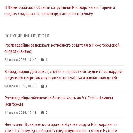
В Нижегородской области сотрудники Росгвардии «по горячим
следам» задержали правонарушителя за стрельбу
17 июля 2026, 05:17
В Нижегородской области продолжаются мероприятия в рамках
ПОПУЛЯРНЫЕ НОВОСТИ
всероссийской ведомственной акции «Каникулы с Росгвардией»
Росгвардейцы задержали нетрезвого водителя в Нижегородской
16 июля 2026, 05:00
области (видео)
Росгвардейцы обеспечили безопасность на VK Fest в Нижнем
22 июля 2026, 10:40
1
Новгороде
В преддверии Дня семьи, любви и верности сотрудник Росгвардии
13 июля 2026, 17:13
2
поделился секретами супружеского счастья и воспитания детей
Нижегородские росгвардейцы за прошедшую неделю выезжали
08 июля 2026, 09:10
4
более 750 раз по сигналу «тревога»
Росгвардейцы обеспечили безопасность на VK Fest в Нижнем
13 июля 2026, 06:45
Новгороде
Росгвардейцы предотвратили серию краж в Нижнем Новгороде
13 июля 2026, 17:13
2
10 июля 2026, 09:38
Чемпионат Приволжского ордена Жукова округа Росгвардии по
комплексному единоборству среди мужчин состоялся в Нижнем