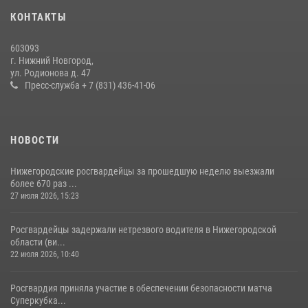
28 июля 2026, 15:39
2
КОНТАКТЫ
Нижегородские росгвардейцы за прошедшую неделю выезжали
603093
более 750 раз по сигналу «тревога»
г. Нижний Новгород,
ул. Родионова д. 47
13 июля 2026, 06:45
Пресс-служба + 7 (831) 436-41-06
НОВОСТИ
Нижегородские росгвардейцы за прошедшую неделю выезжали
более 670 раз ...
27 июля 2026, 15:23
Росгвардейцы задержали нетрезвого водителя в Нижегородской
области (ви...
22 июля 2026, 10:40
Росгвардия приняла участие в обеспечении безопасности матча
Суперкубка...