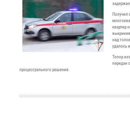
задержал
Получил 
многоква
квартир 
выкрикив
над голо
удалось 
Топор из
передан 
процессуального решения.