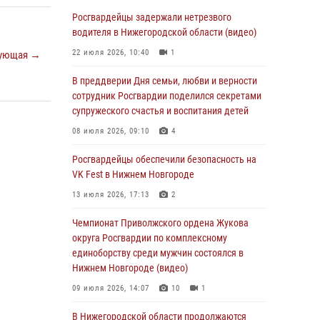
В Нижегородской области сотрудники
Росгвардии «по горячим следам» задержали
Росгвардейцы задержали нетрезвого
правонарушителя за стрельбу
водителя в Нижегородской области (видео)
17 июля 2026, 05:17
22 июля 2026, 10:40
1
ующая →
В Нижегородской области продолжаются
В преддверии Дня семьи, любви и верности
мероприятия в рамках всероссийской
сотрудник Росгвардии поделился секретами
ведомственной акции «Каникулы с
супружеского счастья и воспитания детей
Росгвардией»
08 июля 2026, 09:10
4
16 июля 2026, 05:00
Росгвардейцы обеспечили безопасность на
Росгвардейцы обеспечили безопасность на
VK Fest в Нижнем Новгороде
VK Fest в Нижнем Новгороде
13 июля 2026, 17:13
2
13 июля 2026, 17:13
2
Чемпионат Приволжского ордена Жукова
Нижегородские росгвардейцы за
округа Росгвардии по комплексному
прошедшую неделю выезжали более 750 раз
единоборству среди мужчин состоялся в
по сигналу «тревога»
Нижнем Новгороде (видео)
13 июля 2026, 06:45
09 июля 2026, 14:07
10
1
Росгвардейцы предотвратили серию краж в
В Нижегородской области продолжаются