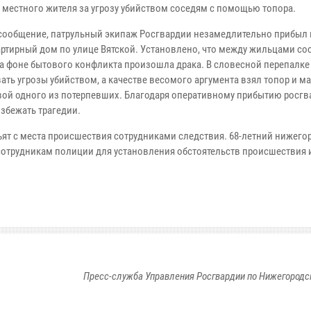
 местного жителя за угрозу убийством соседям с помощью топора.
сообщение, патрульный экипаж Росгвардии незамедлительно прибыл 
ртирный дом по улице Вятской. Установлено, что между жильцами со
на фоне бытового конфликта произошла драка. В словесной перепалке
ать угрозы убийством, а качестве весомого аргумента взял топор и м
вой одного из потерпевших. Благодаря оперативному прибытию росг
избежать трагедии.
ъят с места происшествия сотрудниками следствия. 68-летний нижего
сотрудникам полиции для установления обстоятельств происшествия 
Пресс-служба Управления Росгвардии по Нижегородс