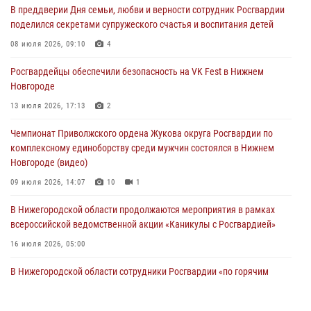
В преддверии Дня семьи, любви и верности сотрудник Росгвардии
13 июля 2026, 17:13
2
поделился секретами супружеского счастья и воспитания детей
Нижегородские росгвардейцы за прошедшую неделю выезжали
08 июля 2026, 09:10
4
более 750 раз по сигналу «тревога»
Росгвардейцы обеспечили безопасность на VK Fest в Нижнем
13 июля 2026, 06:45
Новгороде
Росгвардейцы предотвратили серию краж в Нижнем Новгороде
13 июля 2026, 17:13
2
10 июля 2026, 09:38
Чемпионат Приволжского ордена Жукова округа Росгвардии по
комплексному единоборству среди мужчин состоялся в Нижнем
Новгороде (видео)
09 июля 2026, 14:07
10
1
В Нижегородской области продолжаются мероприятия в рамках
всероссийской ведомственной акции «Каникулы с Росгвардией»
16 июля 2026, 05:00
В Нижегородской области сотрудники Росгвардии «по горячим
следам» задержали правонарушителя за стрельбу
17 июля 2026, 05:17