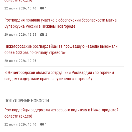
22 июля 2026, 10:40
1
Росгвардия приняла участие в обеспечении безопасности матча
Суперкубка России в Нижнем Новгороде
20 июля 2026, 13:55
2
Нижегородские росгвардейцы за прошедшую неделю выезжали
более 600 раз по сигналу «тревога»
20 июля 2026, 12:26
В Нижегородской области сотрудники Росгвардии «по горячим
следам» задержали правонарушителя за стрельбу
17 июля 2026, 05:17
В Нижегородской области продолжаются мероприятия в рамках
ПОПУЛЯРНЫЕ НОВОСТИ
всероссийской ведомственной акции «Каникулы с Росгвардией»
Росгвардейцы задержали нетрезвого водителя в Нижегородской
16 июля 2026, 05:00
области (видео)
Росгвардейцы обеспечили безопасность на VK Fest в Нижнем
22 июля 2026, 10:40
1
Новгороде