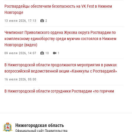
более 750 раз по сигналу «тревога»
Росгвардейцы обеспечили безопасность на VK Fest в Нижнем
13 июля 2026, 06:45
Новгороде
Росгвардейцы предотвратили серию краж в Нижнем Новгороде
13 июля 2026, 17:13
2
10 июля 2026, 09:38
Чемпионат Приволжского ордена Жукова округа Росгвардии по
комплексному единоборству среди мужчин состоялся в Нижнем
Новгороде (видео)
09 июля 2026, 14:07
10
1
В Нижегородской области продолжаются мероприятия в рамках
всероссийской ведомственной акции «Каникулы с Росгвардией»
16 июля 2026, 05:00
В Нижегородской области сотрудники Росгвардии «по горячим
следам» задержали правонарушителя за стрельбу
17 июля 2026, 05:17
Росгвардия приняла участие в обеспечении безопасности матча
Суперкубка России в Нижнем Новгороде
Нижегородская область
Официальный сайт Правительства
20 июля 2026, 13:55
2