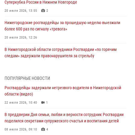
Суперкубка России в Нижнем Новгороде
20 июля 2026, 13:55
2
Нижегородские росгвардейцы за прошедшую неделю выезжали
более 600 раз по сигналу «тревога»
20 июля 2026, 12:26
В Нижегородской области сотрудники Росгвардии «по горячим
следам» задержали правонарушителя за стрельбу
17 июля 2026, 05:17
В Нижегородской области продолжаются мероприятия в рамках
ПОПУЛЯРНЫЕ НОВОСТИ
всероссийской ведомственной акции «Каникулы с Росгвардией»
Росгвардейцы задержали нетрезвого водителя в Нижегородской
16 июля 2026, 05:00
области (видео)
Росгвардейцы обеспечили безопасность на VK Fest в Нижнем
22 июля 2026, 10:40
1
Новгороде
В преддверии Дня семьи, любви и верности сотрудник Росгвардии
13 июля 2026, 17:13
2
поделился секретами супружеского счастья и воспитания детей
Нижегородские росгвардейцы за прошедшую неделю выезжали
08 июля 2026, 09:10
4