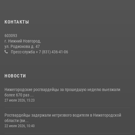
Нижегородские росгвардейцы за прошедшую неделю выезжали
более 750 раз по сигналу «тревога»
13 июля 2026, 06:45
КОНТАКТЫ
Нижегородские росгвардейцы за прошедшую неделю выезжали
603093
более 600 раз по сигналу «тревога»
г. Нижний Новгород,
ул. Родионова д. 47
20 июля 2026, 12:26
Пресс-служба + 7 (831) 436-41-06
НОВОСТИ
Нижегородские росгвардейцы за прошедшую неделю выезжали
более 670 раз ...
27 июля 2026, 15:23
Росгвардейцы задержали нетрезвого водителя в Нижегородской
области (ви...
22 июля 2026, 10:40