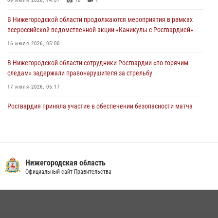
09 июля 2026, 14:07
10
1
10 июля 2026, 09:38
В Нижегородской области продолжаются мероприятия в рамках
всероссийской ведомственной акции «Каникулы с Росгвардией»
16 июля 2026, 05:00
В Нижегородской области сотрудники Росгвардии «по горячим
следам» задержали правонарушителя за стрельбу
17 июля 2026, 05:17
Росгвардия приняла участие в обеспечении безопасности матча
Суперкубка России в Нижнем Новгороде
20 июля 2026, 13:55
2
В Нижегородской области сотрудники Росгвардии почтили память
святого равноапостольного князя Владимира
Нижегородская область
Официальный сайт Правительства
28 июля 2026, 15:39
2
Росгвардейцы предотвратили серию краж в Нижнем Новгороде
10 июля 2026, 09:38