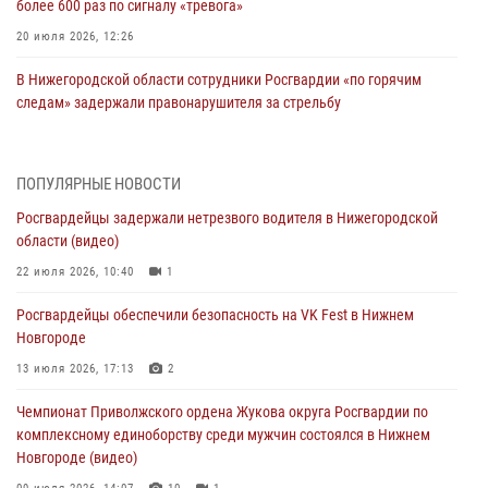
более 600 раз по сигналу «тревога»
20 июля 2026, 12:26
В Нижегородской области сотрудники Росгвардии «по горячим
следам» задержали правонарушителя за стрельбу
17 июля 2026, 05:17
В Нижегородской области продолжаются мероприятия в рамках
ПОПУЛЯРНЫЕ НОВОСТИ
всероссийской ведомственной акции «Каникулы с Росгвардией»
Росгвардейцы задержали нетрезвого водителя в Нижегородской
16 июля 2026, 05:00
области (видео)
Росгвардейцы обеспечили безопасность на VK Fest в Нижнем
22 июля 2026, 10:40
1
Новгороде
Росгвардейцы обеспечили безопасность на VK Fest в Нижнем
13 июля 2026, 17:13
2
Новгороде
Нижегородские росгвардейцы за прошедшую неделю выезжали
13 июля 2026, 17:13
2
более 750 раз по сигналу «тревога»
Чемпионат Приволжского ордена Жукова округа Росгвардии по
13 июля 2026, 06:45
комплексному единоборству среди мужчин состоялся в Нижнем
Новгороде (видео)
Росгвардейцы предотвратили серию краж в Нижнем Новгороде