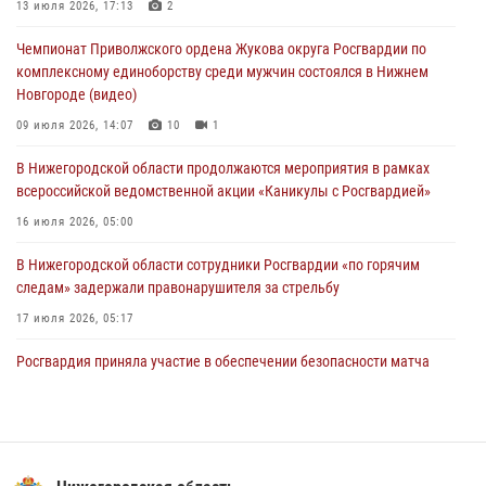
Нижегородские росгвардейцы за прошедшую неделю выезжали
13 июля 2026, 17:13
2
более 750 раз по сигналу «тревога»
Чемпионат Приволжского ордена Жукова округа Росгвардии по
13 июля 2026, 06:45
комплексному единоборству среди мужчин состоялся в Нижнем
Новгороде (видео)
Росгвардейцы предотвратили серию краж в Нижнем Новгороде
09 июля 2026, 14:07
10
1
10 июля 2026, 09:38
В Нижегородской области продолжаются мероприятия в рамках
всероссийской ведомственной акции «Каникулы с Росгвардией»
16 июля 2026, 05:00
В Нижегородской области сотрудники Росгвардии «по горячим
следам» задержали правонарушителя за стрельбу
17 июля 2026, 05:17
Росгвардия приняла участие в обеспечении безопасности матча
Суперкубка России в Нижнем Новгороде
20 июля 2026, 13:55
2
В Нижегородской области сотрудники Росгвардии почтили память
святого равноапостольного князя Владимира