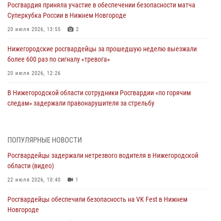
Росгвардия приняла участие в обеспечении безопасности матча
Суперкубка России в Нижнем Новгороде
20 июля 2026, 13:55
2
Нижегородские росгвардейцы за прошедшую неделю выезжали
более 600 раз по сигналу «тревога»
20 июля 2026, 12:26
В Нижегородской области сотрудники Росгвардии «по горячим
следам» задержали правонарушителя за стрельбу
17 июля 2026, 05:17
В Нижегородской области продолжаются мероприятия в рамках
ПОПУЛЯРНЫЕ НОВОСТИ
всероссийской ведомственной акции «Каникулы с Росгвардией»
Росгвардейцы задержали нетрезвого водителя в Нижегородской
16 июля 2026, 05:00
области (видео)
Росгвардейцы обеспечили безопасность на VK Fest в Нижнем
22 июля 2026, 10:40
1
Новгороде
Росгвардейцы обеспечили безопасность на VK Fest в Нижнем
13 июля 2026, 17:13
2
Новгороде