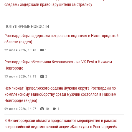
следам» задержали правонарушителя за стрельбу
17 июля 2026, 05:17
В Нижегородской области продолжаются мероприятия в рамках
ПОПУЛЯРНЫЕ НОВОСТИ
всероссийской ведомственной акции «Каникулы с Росгвардией»
Росгвардейцы задержали нетрезвого водителя в Нижегородской
16 июля 2026, 05:00
области (видео)
Росгвардейцы обеспечили безопасность на VK Fest в Нижнем
22 июля 2026, 10:40
1
Новгороде
Росгвардейцы обеспечили безопасность на VK Fest в Нижнем
13 июля 2026, 17:13
2
Новгороде
Нижегородские росгвардейцы за прошедшую неделю выезжали
13 июля 2026, 17:13
2
более 750 раз по сигналу «тревога»
Чемпионат Приволжского ордена Жукова округа Росгвардии по
13 июля 2026, 06:45
комплексному единоборству среди мужчин состоялся в Нижнем
Новгороде (видео)
Росгвардейцы предотвратили серию краж в Нижнем Новгороде
09 июля 2026, 14:07
10
1
10 июля 2026, 09:38
В Нижегородской области продолжаются мероприятия в рамках
всероссийской ведомственной акции «Каникулы с Росгвардией»