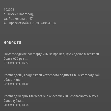
Нижегородские росгвардейцы за прошедшую неделю выезжали
603093
более 600 раз по сигналу «тревога»
г. Нижний Новгород,
ул. Родионова д. 47
20 июля 2026, 12:26
Пресс-служба + 7 (831) 436-41-06
НОВОСТИ
Нижегородские росгвардейцы за прошедшую неделю выезжали
более 670 раз ...
27 июля 2026, 15:23
Росгвардейцы задержали нетрезвого водителя в Нижегородской
области (ви...
22 июля 2026, 10:40
Росгвардия приняла участие в обеспечении безопасности матча
Суперкубка...
20 июля 2026, 13:55