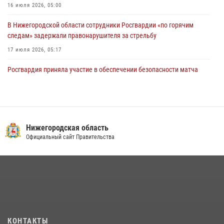
16 июля 2026, 05:00
В Нижегородской области сотрудники Росгвардии «по горячим
следам» задержали правонарушителя за стрельбу
17 июля 2026, 05:17
Росгвардия приняла участие в обеспечении безопасности матча
Суперкубка России в Нижнем Новгороде
20 июля 2026, 13:55
2
В Нижегородской области сотрудники Росгвардии почтили память
святого равноапостольного князя Владимира
Нижегородская область
Официальный сайт Правительства
28 июля 2026, 15:39
2
Росгвардейцы предотвратили серию краж в Нижнем Новгороде
10 июля 2026, 09:38
Нижегородские росгвардейцы за прошедшую неделю выезжали
более 750 раз по сигналу «тревога»
13 июля 2026, 06:45
КОНТАКТЫ