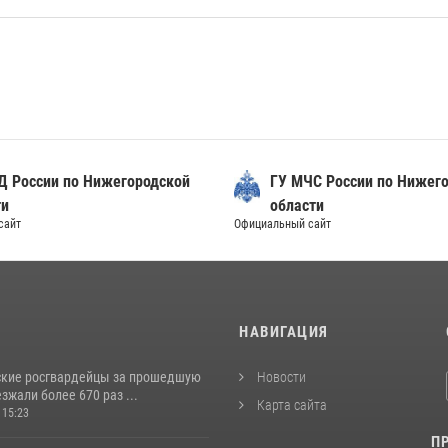
Д России по Нижегородской
ГУ МЧС России по Нижег
ти
области
сайт
Официальный сайт
И
НАВИГАЦИЯ
кие росгвардейцы за прошедшую
Новости
жали более 670 раз ...
Карта сайта
 15:23
П