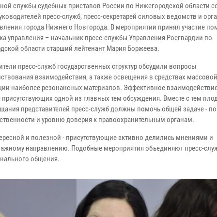
ной службы судебных приставов России по Нижегородской области с
руководителей пресс-служб, пресс-секретарей силовых ведомств и орг
вления города Нижнего Новгорода. В мероприятии принял участие п
ка управления – начальник пресс-службы Управления Росгвардии по
дской области старший лейтенант Мария Боржеева.
ители пресс-служб государственных структур обсудили вопросы
ствования взаимодействия, а также освещения в средствах массово
ии наиболее резонансных материалов. Эффективное взаимодействи
я присутствующих одной из главных тем обсуждения. Вместе с тем пл
вещания представителей пресс-служб должны помочь общей задаче - 
ственности и уровню доверия к правоохранительным органам.
ересной и полезной - присутствующие активно делились мнениями и
важному направлению. Подобные мероприятия объединяют пресс-служ
онального общения.