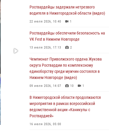
В Нижегородской области сотрудники
Росгвардии «по горячим следам» задержали
Росгвардейцы задержали нетрезвого
правонарушителя за стрельбу
водителя в Нижегородской области (видео)
17 июля 2026, 05:17
22 июля 2026, 10:40
1
В Нижегородской области продолжаются
Росгвардейцы обеспечили безопасность на
мероприятия в рамках всероссийской
VK Fest в Нижнем Новгороде
ведомственной акции «Каникулы с
13 июля 2026, 17:13
2
Росгвардией»
Чемпионат Приволжского ордена Жукова
16 июля 2026, 05:00
округа Росгвардии по комплексному
Росгвардейцы обеспечили безопасность на
единоборству среди мужчин состоялся в
VK Fest в Нижнем Новгороде
Нижнем Новгороде (видео)
13 июля 2026, 17:13
2
09 июля 2026, 14:07
10
1
Нижегородские росгвардейцы за
В Нижегородской области продолжаются
прошедшую неделю выезжали более 750 раз
мероприятия в рамках всероссийской
по сигналу «тревога»
ведомственной акции «Каникулы с
Росгвардией»
13 июля 2026, 06:45
16 июля 2026, 05:00
Росгвардейцы предотвратили серию краж в