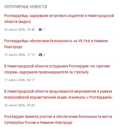
В Нижегородской области продолжаются мероприятия в рамках
ПОПУЛЯРНЫЕ НОВОСТИ
всероссийской ведомственной акции «Каникулы с Росгвардией»
Росгвардейцы задержали нетрезвого водителя в Нижегородской
16 июля 2026, 05:00
области (видео)
Росгвардейцы обеспечили безопасность на VK Fest в Нижнем
22 июля 2026, 10:40
1
Новгороде
Росгвардейцы обеспечили безопасность на VK Fest в Нижнем
13 июля 2026, 17:13
2
Новгороде
Нижегородские росгвардейцы за прошедшую неделю выезжали
13 июля 2026, 17:13
2
более 750 раз по сигналу «тревога»
В Нижегородской области сотрудники Росгвардии «по горячим
13 июля 2026, 06:45
следам» задержали правонарушителя за стрельбу
Росгвардейцы предотвратили серию краж в Нижнем Новгороде
17 июля 2026, 05:17
10 июля 2026, 09:38
В Нижегородской области продолжаются мероприятия в рамках
всероссийской ведомственной акции «Каникулы с Росгвардией»
16 июля 2026, 05:00
Росгвардия приняла участие в обеспечении безопасности матча
Суперкубка России в Нижнем Новгороде