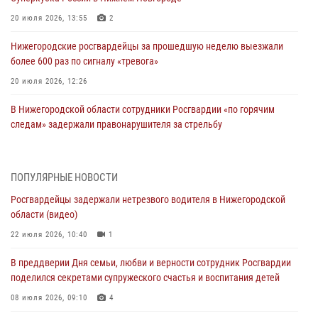
20 июля 2026, 13:55
2
Нижегородские росгвардейцы за прошедшую неделю выезжали
более 600 раз по сигналу «тревога»
20 июля 2026, 12:26
В Нижегородской области сотрудники Росгвардии «по горячим
следам» задержали правонарушителя за стрельбу
17 июля 2026, 05:17
В Нижегородской области продолжаются мероприятия в рамках
ПОПУЛЯРНЫЕ НОВОСТИ
всероссийской ведомственной акции «Каникулы с Росгвардией»
Росгвардейцы задержали нетрезвого водителя в Нижегородской
16 июля 2026, 05:00
области (видео)
Росгвардейцы обеспечили безопасность на VK Fest в Нижнем
22 июля 2026, 10:40
1
Новгороде
В преддверии Дня семьи, любви и верности сотрудник Росгвардии
13 июля 2026, 17:13
2
поделился секретами супружеского счастья и воспитания детей
Нижегородские росгвардейцы за прошедшую неделю выезжали
08 июля 2026, 09:10
4
более 750 раз по сигналу «тревога»