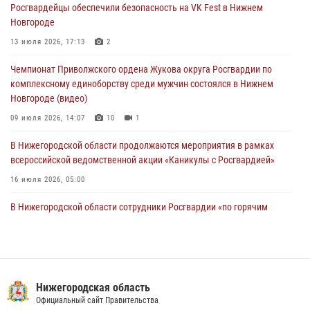
Росгвардейцы обеспечили безопасность на VK Fest в Нижнем
13 июля 2026, 06:45
Новгороде
Росгвардейцы предотвратили серию краж в Нижнем Новгороде
13 июля 2026, 17:13
2
10 июля 2026, 09:38
Чемпионат Приволжского ордена Жукова округа Росгвардии по
комплексному единоборству среди мужчин состоялся в Нижнем
Новгороде (видео)
09 июля 2026, 14:07
10
1
В Нижегородской области продолжаются мероприятия в рамках
всероссийской ведомственной акции «Каникулы с Росгвардией»
16 июля 2026, 05:00
В Нижегородской области сотрудники Росгвардии «по горячим
следам» задержали правонарушителя за стрельбу
17 июля 2026, 05:17
Росгвардия приняла участие в обеспечении безопасности матча
Суперкубка России в Нижнем Новгороде
Нижегородская область
Официальный сайт Правительства
20 июля 2026, 13:55
2