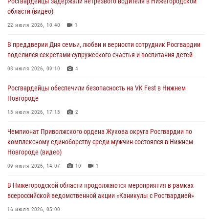
Росгвардейцы задержали нетрезвого водителя в Нижегородской
16 июля 2026, 05:00
области (видео)
Росгвардейцы обеспечили безопасность на VK Fest в Нижнем
22 июля 2026, 10:40
1
Новгороде
В преддверии Дня семьи, любви и верности сотрудник Росгвардии
13 июля 2026, 17:13
2
поделился секретами супружеского счастья и воспитания детей
Нижегородские росгвардейцы за прошедшую неделю выезжали
08 июля 2026, 09:10
4
более 750 раз по сигналу «тревога»
Росгвардейцы обеспечили безопасность на VK Fest в Нижнем
13 июля 2026, 06:45
Новгороде
Росгвардейцы предотвратили серию краж в Нижнем Новгороде
13 июля 2026, 17:13
2
10 июля 2026, 09:38
Чемпионат Приволжского ордена Жукова округа Росгвардии по
комплексному единоборству среди мужчин состоялся в Нижнем
Новгороде (видео)
09 июля 2026, 14:07
10
1
В Нижегородской области продолжаются мероприятия в рамках
всероссийской ведомственной акции «Каникулы с Росгвардией»
16 июля 2026, 05:00