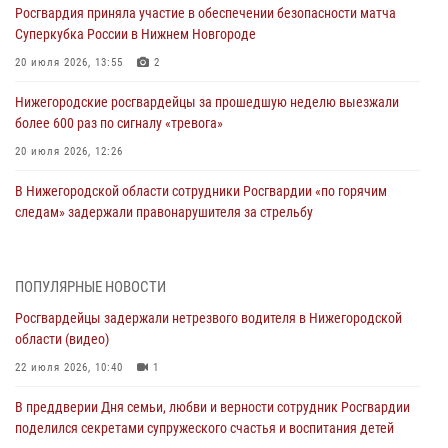
Росгвардия приняла участие в обеспечении безопасности матча
Суперкубка России в Нижнем Новгороде
20 июля 2026, 13:55
2
Нижегородские росгвардейцы за прошедшую неделю выезжали
более 600 раз по сигналу «тревога»
20 июля 2026, 12:26
В Нижегородской области сотрудники Росгвардии «по горячим
следам» задержали правонарушителя за стрельбу
17 июля 2026, 05:17
В Нижегородской области продолжаются мероприятия в рамках
ПОПУЛЯРНЫЕ НОВОСТИ
всероссийской ведомственной акции «Каникулы с Росгвардией»
Росгвардейцы задержали нетрезвого водителя в Нижегородской
16 июля 2026, 05:00
области (видео)
Росгвардейцы обеспечили безопасность на VK Fest в Нижнем
22 июля 2026, 10:40
1
Новгороде
В преддверии Дня семьи, любви и верности сотрудник Росгвардии
13 июля 2026, 17:13
2
поделился секретами супружеского счастья и воспитания детей