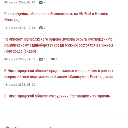
Нижегородские росгвардейцы за прошедшую неделю выезжали
08 июля 2026, 09:10
4
более 750 раз по сигналу «тревога»
Росгвардейцы обеспечили безопасность на VK Fest в Нижнем
13 июля 2026, 06:45
Новгороде
Росгвардейцы предотвратили серию краж в Нижнем Новгороде
13 июля 2026, 17:13
2
10 июля 2026, 09:38
Чемпионат Приволжского ордена Жукова округа Росгвардии по
комплексному единоборству среди мужчин состоялся в Нижнем
Новгороде (видео)
09 июля 2026, 14:07
10
1
В Нижегородской области продолжаются мероприятия в рамках
всероссийской ведомственной акции «Каникулы с Росгвардией»
16 июля 2026, 05:00
В Нижегородской области сотрудники Росгвардии «по горячим
следам» задержали правонарушителя за стрельбу
17 июля 2026, 05:17
Росгвардия приняла участие в обеспечении безопасности матча
Суперкубка России в Нижнем Новгороде