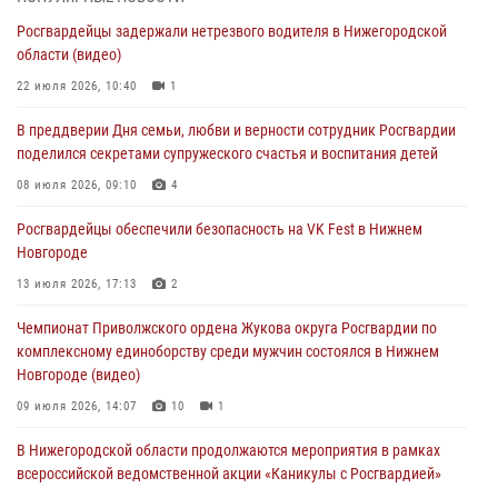
всероссийской ведомственной акции «Каникулы с Росгвардией»
Росгвардейцы задержали нетрезвого водителя в Нижегородской
16 июля 2026, 05:00
области (видео)
Росгвардейцы обеспечили безопасность на VK Fest в Нижнем
22 июля 2026, 10:40
1
Новгороде
В преддверии Дня семьи, любви и верности сотрудник Росгвардии
13 июля 2026, 17:13
2
поделился секретами супружеского счастья и воспитания детей
Нижегородские росгвардейцы за прошедшую неделю выезжали
08 июля 2026, 09:10
4
более 750 раз по сигналу «тревога»
Росгвардейцы обеспечили безопасность на VK Fest в Нижнем
13 июля 2026, 06:45
Новгороде
Росгвардейцы предотвратили серию краж в Нижнем Новгороде
13 июля 2026, 17:13
2
10 июля 2026, 09:38
Чемпионат Приволжского ордена Жукова округа Росгвардии по
комплексному единоборству среди мужчин состоялся в Нижнем
Новгороде (видео)
09 июля 2026, 14:07
10
1
В Нижегородской области продолжаются мероприятия в рамках
всероссийской ведомственной акции «Каникулы с Росгвардией»