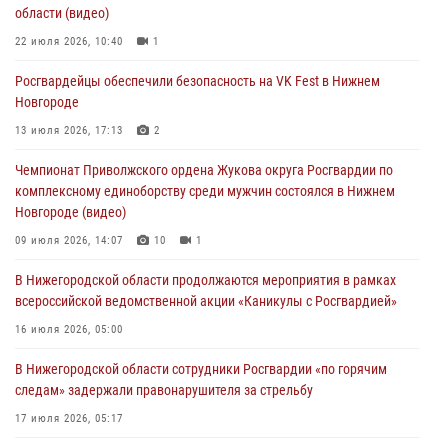
16 июля 2026, 05:00
области (видео)
Росгвардейцы обеспечили безопасность на VK Fest в Нижнем
22 июля 2026, 10:40
1
Новгороде
Росгвардейцы обеспечили безопасность на VK Fest в Нижнем
13 июля 2026, 17:13
2
Новгороде
Нижегородские росгвардейцы за прошедшую неделю выезжали
13 июля 2026, 17:13
2
более 750 раз по сигналу «тревога»
Чемпионат Приволжского ордена Жукова округа Росгвардии по
13 июля 2026, 06:45
комплексному единоборству среди мужчин состоялся в Нижнем
Новгороде (видео)
Росгвардейцы предотвратили серию краж в Нижнем Новгороде
09 июля 2026, 14:07
10
1
10 июля 2026, 09:38
В Нижегородской области продолжаются мероприятия в рамках
всероссийской ведомственной акции «Каникулы с Росгвардией»
16 июля 2026, 05:00
В Нижегородской области сотрудники Росгвардии «по горячим
следам» задержали правонарушителя за стрельбу
17 июля 2026, 05:17