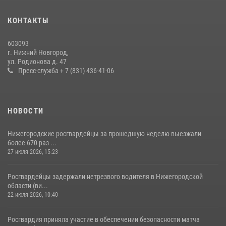
святого равноапостольного князя Владимира
28 июля 2026, 15:39
2
КОНТАКТЫ
Нижегородские росгвардейцы за прошедшую неделю выезжали
603093
более 600 раз по сигналу «тревога»
г. Нижний Новгород,
ул. Родионова д. 47
20 июля 2026, 12:26
Пресс-служба + 7 (831) 436-41-06
НОВОСТИ
Нижегородские росгвардейцы за прошедшую неделю выезжали
более 670 раз ...
27 июля 2026, 15:23
Росгвардейцы задержали нетрезвого водителя в Нижегородской
области (ви...
22 июля 2026, 10:40
Росгвардия приняла участие в обеспечении безопасности матча