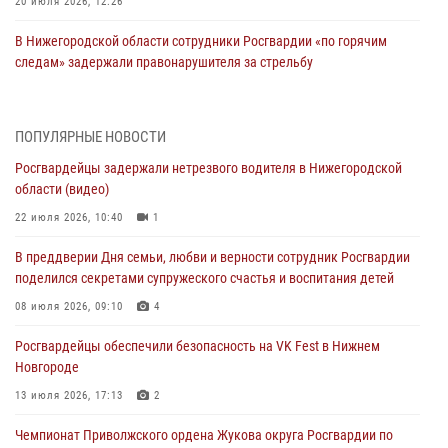
20 июля 2026, 12:26
В Нижегородской области сотрудники Росгвардии «по горячим
следам» задержали правонарушителя за стрельбу
17 июля 2026, 05:17
В Нижегородской области продолжаются мероприятия в рамках
ПОПУЛЯРНЫЕ НОВОСТИ
всероссийской ведомственной акции «Каникулы с Росгвардией»
Росгвардейцы задержали нетрезвого водителя в Нижегородской
16 июля 2026, 05:00
области (видео)
Росгвардейцы обеспечили безопасность на VK Fest в Нижнем
22 июля 2026, 10:40
1
Новгороде
В преддверии Дня семьи, любви и верности сотрудник Росгвардии
13 июля 2026, 17:13
2
поделился секретами супружеского счастья и воспитания детей
Нижегородские росгвардейцы за прошедшую неделю выезжали
08 июля 2026, 09:10
4
более 750 раз по сигналу «тревога»
Росгвардейцы обеспечили безопасность на VK Fest в Нижнем
13 июля 2026, 06:45
Новгороде
Росгвардейцы предотвратили серию краж в Нижнем Новгороде
13 июля 2026, 17:13
2
10 июля 2026, 09:38
Чемпионат Приволжского ордена Жукова округа Росгвардии по