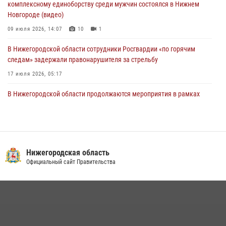
комплексному единоборству среди мужчин состоялся в Нижнем
Новгороде (видео)
09 июля 2026, 14:07
10
1
В Нижегородской области сотрудники Росгвардии «по горячим
следам» задержали правонарушителя за стрельбу
17 июля 2026, 05:17
В Нижегородской области продолжаются мероприятия в рамках
всероссийской ведомственной акции «Каникулы с Росгвардией»
16 июля 2026, 05:00
Росгвардия приняла участие в обеспечении безопасности матча
Суперкубка России в Нижнем Новгороде
Нижегородская область
Официальный сайт Правительства
20 июля 2026, 13:55
2
Росгвардейцы предотвратили серию краж в Нижнем Новгороде
10 июля 2026, 09:38
В Нижегородской области сотрудники Росгвардии почтили память