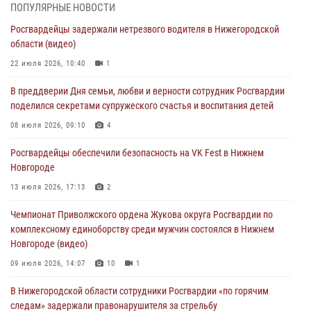
В Нижегородской области продолжаются мероприятия в рамках
ПОПУЛЯРНЫЕ НОВОСТИ
всероссийской ведомственной акции «Каникулы с Росгвардией»
Росгвардейцы задержали нетрезвого водителя в Нижегородской
16 июля 2026, 05:00
области (видео)
Росгвардейцы обеспечили безопасность на VK Fest в Нижнем
22 июля 2026, 10:40
1
Новгороде
В преддверии Дня семьи, любви и верности сотрудник Росгвардии
13 июля 2026, 17:13
2
поделился секретами супружеского счастья и воспитания детей
Нижегородские росгвардейцы за прошедшую неделю выезжали
08 июля 2026, 09:10
4
более 750 раз по сигналу «тревога»
Росгвардейцы обеспечили безопасность на VK Fest в Нижнем
13 июля 2026, 06:45
Новгороде
Росгвардейцы предотвратили серию краж в Нижнем Новгороде
13 июля 2026, 17:13
2
10 июля 2026, 09:38
Чемпионат Приволжского ордена Жукова округа Росгвардии по
комплексному единоборству среди мужчин состоялся в Нижнем
Новгороде (видео)
09 июля 2026, 14:07
10
1
В Нижегородской области сотрудники Росгвардии «по горячим
следам» задержали правонарушителя за стрельбу