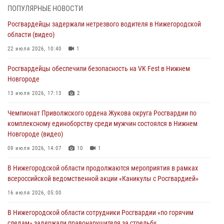
В Нижегородской области продолжаются мероприятия в рамках
ПОПУЛЯРНЫЕ НОВОСТИ
всероссийской ведомственной акции «Каникулы с Росгвардией»
Росгвардейцы задержали нетрезвого водителя в Нижегородской
16 июля 2026, 05:00
области (видео)
Росгвардейцы обеспечили безопасность на VK Fest в Нижнем
22 июля 2026, 10:40
1
Новгороде
Росгвардейцы обеспечили безопасность на VK Fest в Нижнем
13 июля 2026, 17:13
2
Новгороде
Нижегородские росгвардейцы за прошедшую неделю выезжали
13 июля 2026, 17:13
2
более 750 раз по сигналу «тревога»
Чемпионат Приволжского ордена Жукова округа Росгвардии по
13 июля 2026, 06:45
комплексному единоборству среди мужчин состоялся в Нижнем
Новгороде (видео)
Росгвардейцы предотвратили серию краж в Нижнем Новгороде
09 июля 2026, 14:07
10
1
10 июля 2026, 09:38
В Нижегородской области продолжаются мероприятия в рамках
всероссийской ведомственной акции «Каникулы с Росгвардией»
16 июля 2026, 05:00
В Нижегородской области сотрудники Росгвардии «по горячим
следам» задержали правонарушителя за стрельбу