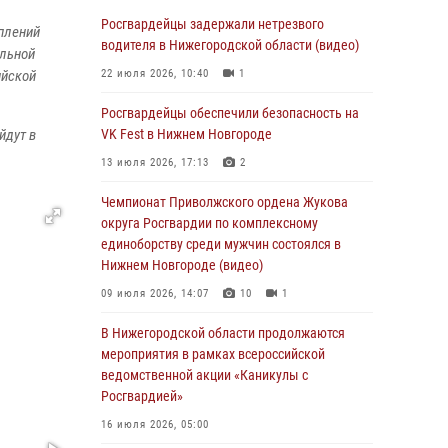
В Нижегородской области сотрудники
Росгвардии «по горячим следам» задержали
Росгвардейцы задержали нетрезвого
уплений
правонарушителя за стрельбу
водителя в Нижегородской области (видео)
альной
17 июля 2026, 05:17
ийской
22 июля 2026, 10:40
1
В Нижегородской области продолжаются
Росгвардейцы обеспечили безопасность на
мероприятия в рамках всероссийской
йдут в
VK Fest в Нижнем Новгороде
ведомственной акции «Каникулы с
13 июля 2026, 17:13
2
Росгвардией»
Чемпионат Приволжского ордена Жукова
16 июля 2026, 05:00
округа Росгвардии по комплексному
Росгвардейцы обеспечили безопасность на
единоборству среди мужчин состоялся в
VK Fest в Нижнем Новгороде
Нижнем Новгороде (видео)
13 июля 2026, 17:13
2
09 июля 2026, 14:07
10
1
Нижегородские росгвардейцы за
В Нижегородской области продолжаются
прошедшую неделю выезжали более 750 раз
мероприятия в рамках всероссийской
по сигналу «тревога»
ведомственной акции «Каникулы с
Росгвардией»
13 июля 2026, 06:45
16 июля 2026, 05:00
Росгвардейцы предотвратили серию краж в