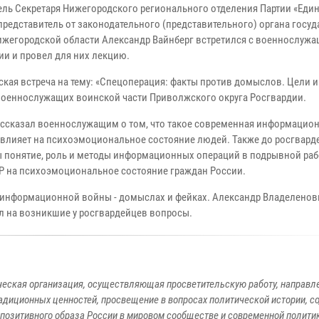
ель Секретаря Нижегородского регионального отделения Партии «Еди
 представитель от законодательного (представительного) органа госу
ижегородской области Александр Вайнберг встретился с военнослуж
ии и провел для них лекцию.
ская встреча на тему: «Спецоперация: факты против домыслов. Цели и
военнослужащих воинской части Приволжского округа Росгвардии.
ассказал военнослужащим о том, что такое современная информацио
а влияет на психоэмоциональное состояние людей. Также до росгвар
 понятие, роль и методы информационных операций в подрывной раб
OP на психоэмоциональное состояние граждан России.
х информационной войны - домыслах и фейках. Александр Владеленов
л на возникшие у росгвардейцев вопросы.
ческая организация, осуществляющая просветительскую работу, направл
адиционных ценностей, просвещение в вопросах политической истории, с
позитивного образа России в мировом сообществе и современной полити