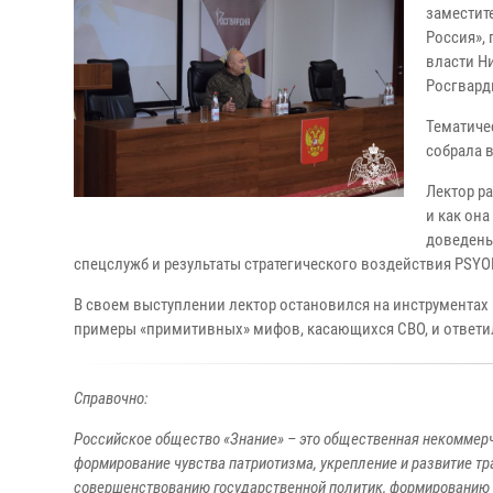
заместит
Россия»,
власти Н
Росгвард
Тематиче
собрала 
Лектор р
и как он
доведены
спецслужб и результаты стратегического воздействия PSY
В своем выступлении лектор остановился на инструмента
примеры «примитивных» мифов, касающихся СВО, и ответи
Справочно:
Российское общество «Знание» – это общественная некоммер
формирование чувства патриотизма, укрепление и развитие тр
совершенствованию государственной политик, формированию 