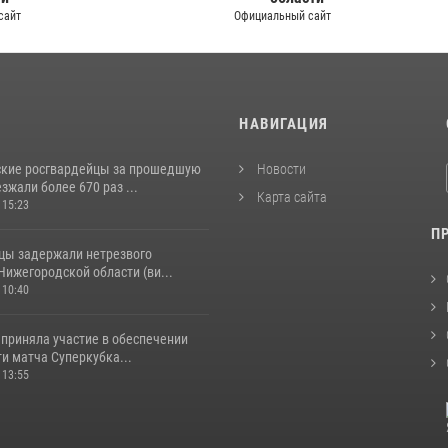
сайт
Официальный сайт
И
НАВИГАЦИЯ
кие росгвардейцы за прошедшую
Новости
жали более 670 раз ...
Карта сайта
 15:23
П
цы задержали нетрезвого
Нижегородской области (ви...
 10:40
 приняла участие в обеспечении
и матча Суперкубка...
 13:55