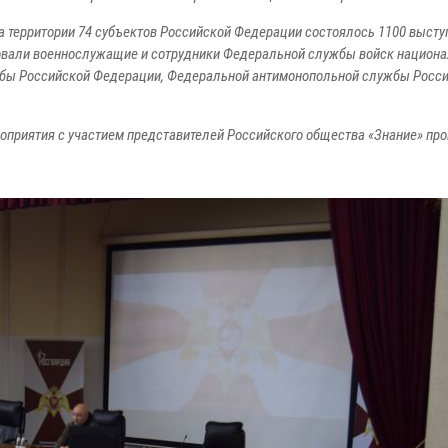
на территории 74 субъектов Российской Федерации состоялось 1100 выст
твовали военнослужащие и сотрудники Федеральной службы войск национ
жбы Российской Федерации, Федеральной антимонопольной службы Росс
роприятия с участием представителей Российского общества «Знание» про