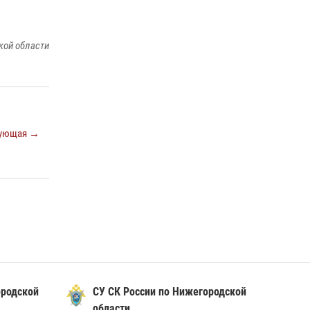
прошедшую неделю выезжали более 750 раз
по сигналу «тревога»
13 июля 2026, 06:45
кой области
Нижегородские росгвардейцы за
прошедшую неделю выезжали более 600 раз
по сигналу «тревога»
20 июля 2026, 12:26
ующая →
ородской
СУ СК России по Нижегородской
области